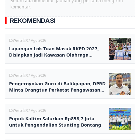
Belum ada komentar. Jadilah yang pertama mengirim
komentar.
REKOMENDASI
Warta
07 Agu 2026
Lapangan Lok Tuan Masuk RKPD 2027,
Disiapkan jadi Kawasan Olahraga
Terpadu
Warta
07 Agu 2026
Pengeroyokan Guru di Balikpapan, DPRD
Minta Orangtua Perketat Pengawasan
Anak
Warta
07 Agu 2026
Pupuk Kaltim Salurkan Rp858,7 Juta
untuk Pengendalian Stunting Bontang