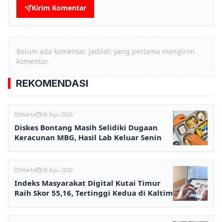
Kirim Komentar
Belum ada komentar. Jadilah yang pertama mengirim
komentar.
REKOMENDASI
Warta
08 Agu 2026
Diskes Bontang Masih Selidiki Dugaan
Keracunan MBG, Hasil Lab Keluar Senin
Warta
08 Agu 2026
Indeks Masyarakat Digital Kutai Timur
Raih Skor 55,16, Tertinggi Kedua di Kaltim