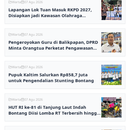
Warta
07 Agu 2026
Lapangan Lok Tuan Masuk RKPD 2027,
Disiapkan jadi Kawasan Olahraga
Terpadu
Warta
07 Agu 2026
Pengeroyokan Guru di Balikpapan, DPRD
Minta Orangtua Perketat Pengawasan
Anak
Warta
07 Agu 2026
Pupuk Kaltim Salurkan Rp858,7 Juta
untuk Pengendalian Stunting Bontang
Warta
07 Agu 2026
HUT RI ke-81 di Tanjung Laut Indah
Bontang Diisi Lomba RT Terbersih hingga
Fashion Show