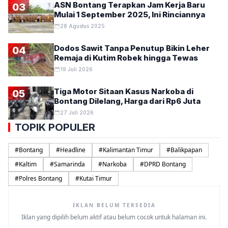
ASN Bontang Terapkan Jam Kerja Baru
03
Mulai 1 September 2025, Ini Rinciannya
28 Agustus 2025
Dodos Sawit Tanpa Penutup Bikin Leher
04
Remaja di Kutim Robek hingga Tewas
19 Juli 2026
Tiga Motor Sitaan Kasus Narkoba di
05
Bontang Dilelang, Harga dari Rp6 Juta
27 Juli 2026
TOPIK POPULER
#
Bontang
#
Headline
#
Kalimantan Timur
#
Balikpapan
#
Kaltim
#
Samarinda
#
Narkoba
#
DPRD Bontang
#
Polres Bontang
#
Kutai Timur
IKLAN BELUM TERSEDIA
Iklan yang dipilih belum aktif atau belum cocok untuk halaman ini.