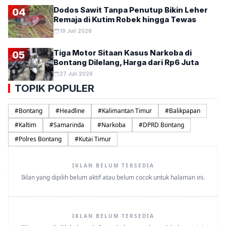
Dodos Sawit Tanpa Penutup Bikin Leher
04
Remaja di Kutim Robek hingga Tewas
19 Juli 2026
Tiga Motor Sitaan Kasus Narkoba di
05
Bontang Dilelang, Harga dari Rp6 Juta
27 Juli 2026
TOPIK POPULER
#
Bontang
#
Headline
#
Kalimantan Timur
#
Balikpapan
#
Kaltim
#
Samarinda
#
Narkoba
#
DPRD Bontang
#
Polres Bontang
#
Kutai Timur
IKLAN BELUM TERSEDIA
Iklan yang dipilih belum aktif atau belum cocok untuk halaman ini.
IKLAN BELUM TERSEDIA