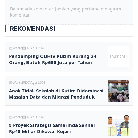
Belum ada komentar. Jadilah yang pertama mengirim
komentar.
REKOMENDASI
Warta
07 Agu 2026
Pendamping ODHIV Kutim Kurang 24
Thumbnail
Orang, Butuh Rp680 Juta per Tahun
Warta
07 Agu 2026
Anak Tidak Sekolah di Kutim Didominasi
Masalah Data dan Migrasi Penduduk
Warta
07 Agu 2026
9 Proyek Strategis Samarinda Senilai
Rp48 Miliar Dikawal Kejari