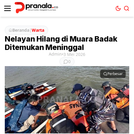
Beranda
|
Warta
Nelayan Hilang di Muara Badak
Ditemukan Meninggal
Admin
•
3 Mei 2026
0
Perbesar