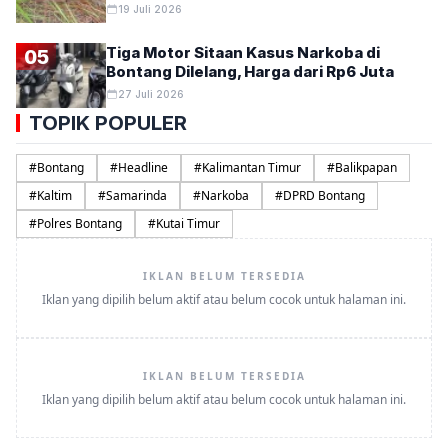
19 Juli 2026
Tiga Motor Sitaan Kasus Narkoba di
05
Bontang Dilelang, Harga dari Rp6 Juta
27 Juli 2026
TOPIK POPULER
#
Bontang
#
Headline
#
Kalimantan Timur
#
Balikpapan
#
Kaltim
#
Samarinda
#
Narkoba
#
DPRD Bontang
#
Polres Bontang
#
Kutai Timur
IKLAN BELUM TERSEDIA
Iklan yang dipilih belum aktif atau belum cocok untuk halaman ini.
IKLAN BELUM TERSEDIA
Iklan yang dipilih belum aktif atau belum cocok untuk halaman ini.