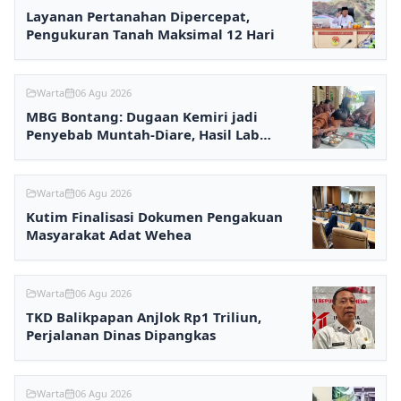
Layanan Pertanahan Dipercepat,
Pengukuran Tanah Maksimal 12 Hari
Warta
06 Agu 2026
MBG Bontang: Dugaan Kemiri jadi
Penyebab Muntah-Diare, Hasil Lab
Ditunggu
Warta
06 Agu 2026
Kutim Finalisasi Dokumen Pengakuan
Masyarakat Adat Wehea
Warta
06 Agu 2026
TKD Balikpapan Anjlok Rp1 Triliun,
Perjalanan Dinas Dipangkas
Warta
06 Agu 2026