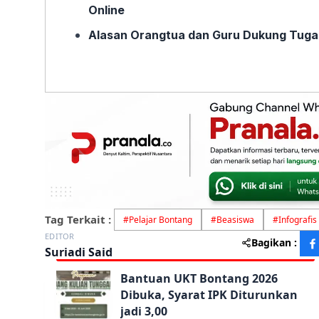
Online
Alasan Orangtua dan Guru Dukung Tugas
Tag Terkait :
#
Pelajar Bontang
#
Beasiswa
#
Infografis
EDITOR
Bagikan :
Suriadi Said
Bantuan UKT Bontang 2026
Dibuka, Syarat IPK Diturunkan
jadi 3,00