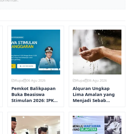
Rupa
06 Agu 2026
Rupa
06 Agu 2026
Pemkot Balikpapan
Alquran Ungkap
Buka Beasiswa
Lima Amalan yang
Stimulan 2026: IPK
Menjadi Sebab
Minimal 2,75,
Turunnya Hujan
Pendaftaran via
Online