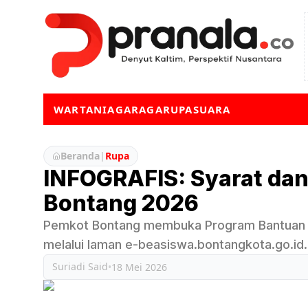
WARTA
NIAGA
RAGA
RUPA
SUARA
Beranda
|
Rupa
INFOGRAFIS: Syarat dan
Bontang 2026
Pemkot Bontang membuka Program Bantuan U
melalui laman e-beasiswa.bontangkota.go.id.
Suriadi Said
•
18 Mei 2026