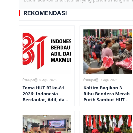
REKOMENDASI
Rupa
07 Agu 2026
Rupa
07 Agu 2026
Tema HUT RI ke-81
Kaltim Bagikan 3
2026: Indonesia
Ribu Bendera Merah
Berdaulat, Adil, dan
Putih Sambut HUT RI
Makmur
ke-81