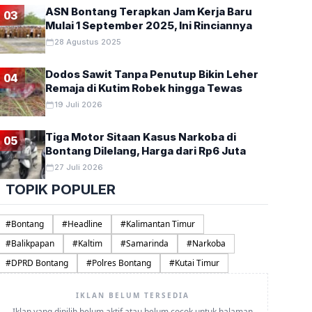
ASN Bontang Terapkan Jam Kerja Baru
03
Mulai 1 September 2025, Ini Rinciannya
28 Agustus 2025
Dodos Sawit Tanpa Penutup Bikin Leher
04
Remaja di Kutim Robek hingga Tewas
19 Juli 2026
Tiga Motor Sitaan Kasus Narkoba di
05
Bontang Dilelang, Harga dari Rp6 Juta
27 Juli 2026
TOPIK POPULER
#
Bontang
#
Headline
#
Kalimantan Timur
#
Balikpapan
#
Kaltim
#
Samarinda
#
Narkoba
#
DPRD Bontang
#
Polres Bontang
#
Kutai Timur
IKLAN BELUM TERSEDIA
Iklan yang dipilih belum aktif atau belum cocok untuk halaman