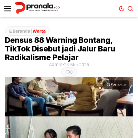
Beranda
|
Warta
Densus 88 Warning Bontang,
TikTok Disebut jadi Jalur Baru
Radikalisme Pelajar
Admin
•
24 Mei 2026
0
Perbesar