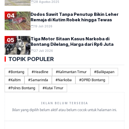
28 Agustus 2025
Dodos Sawit Tanpa Penutup Bikin Leher
04
Remaja di Kutim Robek hingga Tewas
19 Juli 2026
Tiga Motor Sitaan Kasus Narkoba di
05
Bontang Dilelang, Harga dari Rp6 Juta
27 Juli 2026
TOPIK POPULER
#
Bontang
#
Headline
#
Kalimantan Timur
#
Balikpapan
#
Kaltim
#
Samarinda
#
Narkoba
#
DPRD Bontang
#
Polres Bontang
#
Kutai Timur
IKLAN BELUM TERSEDIA
Iklan yang dipilih belum aktif atau belum cocok untuk halaman ini.