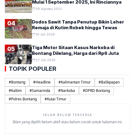
Mulai 1 September 2025, Ini Rinciannya
28 Agustus 2025
Dodos Sawit Tanpa Penutup Bikin Leher
04
Remaja di Kutim Robek hingga Tewas
19 Juli 2026
Tiga Motor Sitaan Kasus Narkoba di
05
Bontang Dilelang, Harga dari Rp6 Juta
27 Juli 2026
TOPIK POPULER
#
Bontang
#
Headline
#
Kalimantan Timur
#
Balikpapan
#
Kaltim
#
Samarinda
#
Narkoba
#
DPRD Bontang
#
Polres Bontang
#
Kutai Timur
IKLAN BELUM TERSEDIA
Iklan yang dipilih belum aktif atau belum cocok untuk halaman ini.