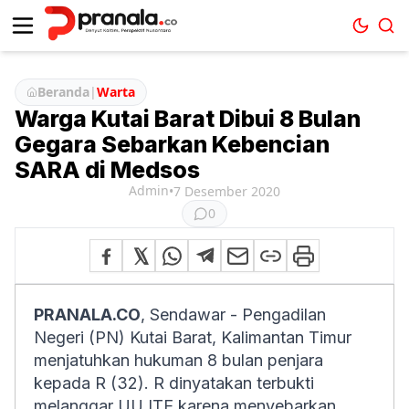
Beranda
|
Warta
Warga Kutai Barat Dibui 8 Bulan
Gegara Sebarkan Kebencian
SARA di Medsos
Admin
•
7 Desember 2020
0
PRANALA.CO
, Sendawar - Pengadilan
Negeri (PN) Kutai Barat, Kalimantan Timur
menjatuhkan hukuman 8 bulan penjara
kepada R (32). R dinyatakan terbukti
melanggar UU ITE karena menyebarkan