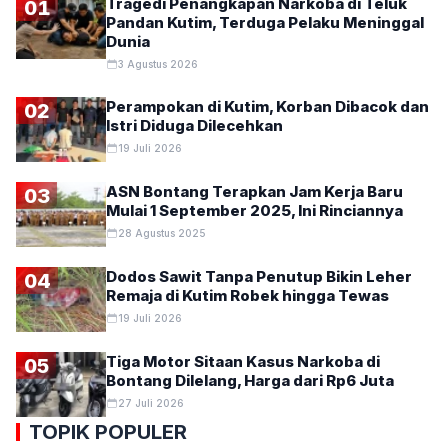
Tragedi Penangkapan Narkoba di Teluk
01
Pandan Kutim, Terduga Pelaku Meninggal
Dunia
3 Agustus 2026
Perampokan di Kutim, Korban Dibacok dan
02
Istri Diduga Dilecehkan
19 Juli 2026
ASN Bontang Terapkan Jam Kerja Baru
03
Mulai 1 September 2025, Ini Rinciannya
28 Agustus 2025
Dodos Sawit Tanpa Penutup Bikin Leher
04
Remaja di Kutim Robek hingga Tewas
19 Juli 2026
Tiga Motor Sitaan Kasus Narkoba di
05
Bontang Dilelang, Harga dari Rp6 Juta
27 Juli 2026
TOPIK POPULER