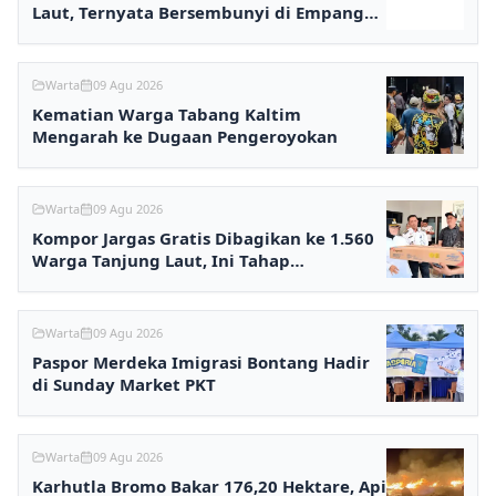
Laut, Ternyata Bersembunyi di Empang
karena Utang
Warta
09 Agu 2026
Kematian Warga Tabang Kaltim
Mengarah ke Dugaan Pengeroyokan
Warta
09 Agu 2026
Kompor Jargas Gratis Dibagikan ke 1.560
Warga Tanjung Laut, Ini Tahap
Selanjutnya
Warta
09 Agu 2026
Paspor Merdeka Imigrasi Bontang Hadir
di Sunday Market PKT
Warta
09 Agu 2026
Karhutla Bromo Bakar 176,20 Hektare, Api