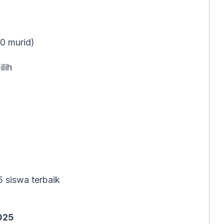
00 murid)
lih
5 siswa terbaik
025