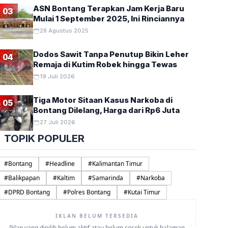
ASN Bontang Terapkan Jam Kerja Baru
03
Mulai 1 September 2025, Ini Rinciannya
28 Agustus 2025
Dodos Sawit Tanpa Penutup Bikin Leher
04
Remaja di Kutim Robek hingga Tewas
19 Juli 2026
Tiga Motor Sitaan Kasus Narkoba di
05
Bontang Dilelang, Harga dari Rp6 Juta
27 Juli 2026
TOPIK POPULER
#
Bontang
#
Headline
#
Kalimantan Timur
#
Balikpapan
#
Kaltim
#
Samarinda
#
Narkoba
#
DPRD Bontang
#
Polres Bontang
#
Kutai Timur
IKLAN BELUM TERSEDIA
Iklan yang dipilih belum aktif atau belum cocok untuk halaman