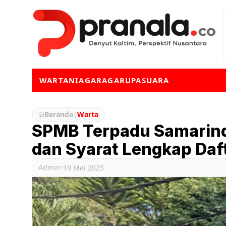
WARTA
NIAGA
RAGA
RUPA
SUARA
Beranda
|
Warta
SPMB Terpadu Samarinda
dan Syarat Lengkap Daf
Admin
•
19 Mei 2025