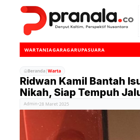
WARTA
NIAGA
RAGA
RUPA
SUARA
Beranda
|
Warta
Ridwan Kamil Bantah Isu
Nikah, Siap Tempuh Ja
Admin
•
28 Maret 2025