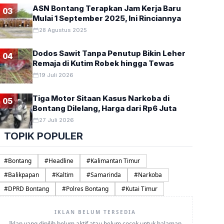
ASN Bontang Terapkan Jam Kerja Baru
03
Mulai 1 September 2025, Ini Rinciannya
28 Agustus 2025
Dodos Sawit Tanpa Penutup Bikin Leher
04
Remaja di Kutim Robek hingga Tewas
19 Juli 2026
Tiga Motor Sitaan Kasus Narkoba di
05
Bontang Dilelang, Harga dari Rp6 Juta
27 Juli 2026
TOPIK POPULER
#
Bontang
#
Headline
#
Kalimantan Timur
#
Balikpapan
#
Kaltim
#
Samarinda
#
Narkoba
#
DPRD Bontang
#
Polres Bontang
#
Kutai Timur
IKLAN BELUM TERSEDIA
Iklan yang dipilih belum aktif atau belum cocok untuk halaman