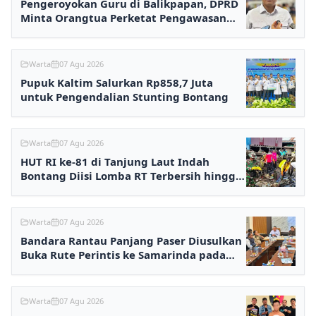
Pengeroyokan Guru di Balikpapan, DPRD
Minta Orangtua Perketat Pengawasan
Anak
Warta
07 Agu 2026
Pupuk Kaltim Salurkan Rp858,7 Juta
untuk Pengendalian Stunting Bontang
Warta
07 Agu 2026
HUT RI ke-81 di Tanjung Laut Indah
Bontang Diisi Lomba RT Terbersih hingga
Fashion Show
Warta
07 Agu 2026
Bandara Rantau Panjang Paser Diusulkan
Buka Rute Perintis ke Samarinda pada
2027
Warta
07 Agu 2026