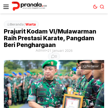
Beranda
|
Warta
Prajurit Kodam VI/Mulawarman
Raih Prestasi Karate, Pangdam
Beri Penghargaan
Admin
•
21 Januari 2026
0
Perbesar