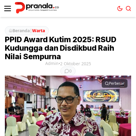
Beranda
|
Warta
PPID Award Kutim 2025: RSUD
Kudungga dan Disdikbud Raih
Nilai Sempurna
Admin
•
2 Oktober 2025
0
Perbesar