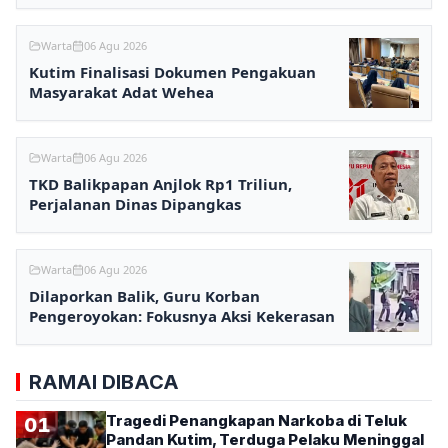
Ditunggu
Warta
06 Agu 2026
Kutim Finalisasi Dokumen Pengakuan
Masyarakat Adat Wehea
Warta
06 Agu 2026
TKD Balikpapan Anjlok Rp1 Triliun,
Perjalanan Dinas Dipangkas
Warta
06 Agu 2026
Dilaporkan Balik, Guru Korban
Pengeroyokan: Fokusnya Aksi Kekerasan
RAMAI DIBACA
Tragedi Penangkapan Narkoba di Teluk
01
Pandan Kutim, Terduga Pelaku Meninggal