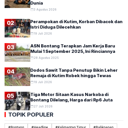
Dunia
3 Agustus 2026
Perampokan di Kutim, Korban Dibacok dan
02
Istri Diduga Dilecehkan
19 Juli 2026
ASN Bontang Terapkan Jam Kerja Baru
03
Mulai 1 September 2025, Ini Rinciannya
28 Agustus 2025
Dodos Sawit Tanpa Penutup Bikin Leher
04
Remaja di Kutim Robek hingga Tewas
19 Juli 2026
Tiga Motor Sitaan Kasus Narkoba di
05
Bontang Dilelang, Harga dari Rp6 Juta
27 Juli 2026
TOPIK POPULER
#
Bontang
#
Headline
#
Kalimantan Timur
#
Balikpapan