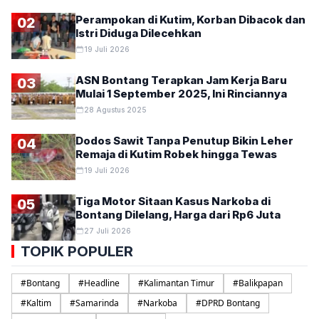
Perampokan di Kutim, Korban Dibacok dan
02
Istri Diduga Dilecehkan
19 Juli 2026
ASN Bontang Terapkan Jam Kerja Baru
03
Mulai 1 September 2025, Ini Rinciannya
28 Agustus 2025
Dodos Sawit Tanpa Penutup Bikin Leher
04
Remaja di Kutim Robek hingga Tewas
19 Juli 2026
Tiga Motor Sitaan Kasus Narkoba di
05
Bontang Dilelang, Harga dari Rp6 Juta
27 Juli 2026
TOPIK POPULER
#
Bontang
#
Headline
#
Kalimantan Timur
#
Balikpapan
#
Kaltim
#
Samarinda
#
Narkoba
#
DPRD Bontang