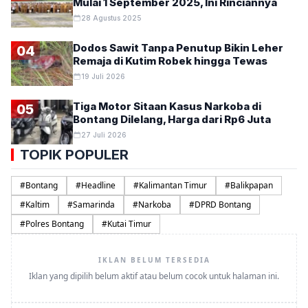
Mulai 1 September 2025, Ini Rinciannya
28 Agustus 2025
Dodos Sawit Tanpa Penutup Bikin Leher
04
Remaja di Kutim Robek hingga Tewas
19 Juli 2026
Tiga Motor Sitaan Kasus Narkoba di
05
Bontang Dilelang, Harga dari Rp6 Juta
27 Juli 2026
TOPIK POPULER
#
Bontang
#
Headline
#
Kalimantan Timur
#
Balikpapan
#
Kaltim
#
Samarinda
#
Narkoba
#
DPRD Bontang
#
Polres Bontang
#
Kutai Timur
IKLAN BELUM TERSEDIA
Iklan yang dipilih belum aktif atau belum cocok untuk halaman ini.