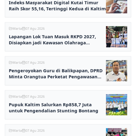
Indeks Masyarakat Digital Kutai Timur
Raih Skor 55,16, Tertinggi Kedua di Kaltim
Warta
07 Agu 2026
Lapangan Lok Tuan Masuk RKPD 2027,
Disiapkan jadi Kawasan Olahraga
Terpadu
Warta
07 Agu 2026
Pengeroyokan Guru di Balikpapan, DPRD
Minta Orangtua Perketat Pengawasan
Anak
Warta
07 Agu 2026
Pupuk Kaltim Salurkan Rp858,7 Juta
untuk Pengendalian Stunting Bontang
Warta
07 Agu 2026