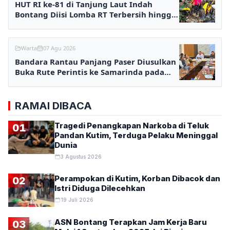
HUT RI ke-81 di Tanjung Laut Indah
Bontang Diisi Lomba RT Terbersih hingga
Fashion Show
Warta
07 Agu 2026
Bandara Rantau Panjang Paser Diusulkan
Buka Rute Perintis ke Samarinda pada
2027
RAMAI DIBACA
Tragedi Penangkapan Narkoba di Teluk
01
Pandan Kutim, Terduga Pelaku Meninggal
Dunia
3 Agustus 2026
Perampokan di Kutim, Korban Dibacok dan
02
Istri Diduga Dilecehkan
19 Juli 2026
ASN Bontang Terapkan Jam Kerja Baru
03