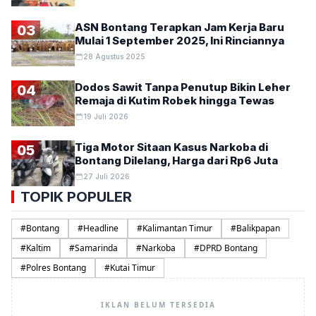
ASN Bontang Terapkan Jam Kerja Baru
03
Mulai 1 September 2025, Ini Rinciannya
28 Agustus 2025
Dodos Sawit Tanpa Penutup Bikin Leher
04
Remaja di Kutim Robek hingga Tewas
19 Juli 2026
Tiga Motor Sitaan Kasus Narkoba di
05
Bontang Dilelang, Harga dari Rp6 Juta
27 Juli 2026
TOPIK POPULER
#
Bontang
#
Headline
#
Kalimantan Timur
#
Balikpapan
#
Kaltim
#
Samarinda
#
Narkoba
#
DPRD Bontang
#
Polres Bontang
#
Kutai Timur
IKLAN BELUM TERSEDIA