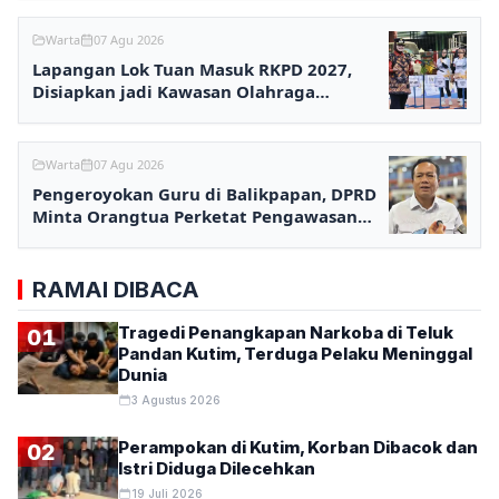
Warta
07 Agu 2026
Lapangan Lok Tuan Masuk RKPD 2027,
Disiapkan jadi Kawasan Olahraga
Terpadu
Warta
07 Agu 2026
Pengeroyokan Guru di Balikpapan, DPRD
Minta Orangtua Perketat Pengawasan
Anak
RAMAI DIBACA
Tragedi Penangkapan Narkoba di Teluk
01
Pandan Kutim, Terduga Pelaku Meninggal
Dunia
3 Agustus 2026
Perampokan di Kutim, Korban Dibacok dan
02
Istri Diduga Dilecehkan
19 Juli 2026