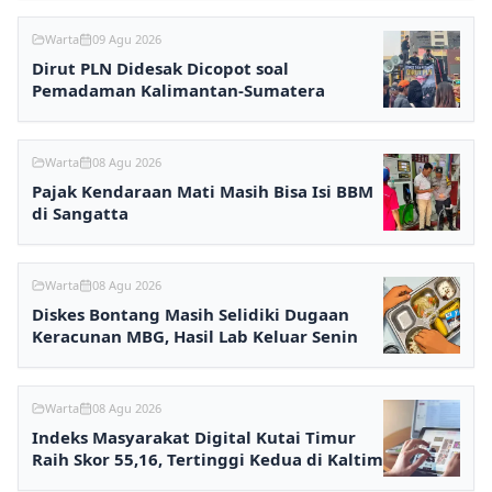
Warta
09 Agu 2026
Dirut PLN Didesak Dicopot soal
Pemadaman Kalimantan-Sumatera
Warta
08 Agu 2026
Pajak Kendaraan Mati Masih Bisa Isi BBM
di Sangatta
Warta
08 Agu 2026
Diskes Bontang Masih Selidiki Dugaan
Keracunan MBG, Hasil Lab Keluar Senin
Warta
08 Agu 2026
Indeks Masyarakat Digital Kutai Timur
Raih Skor 55,16, Tertinggi Kedua di Kaltim