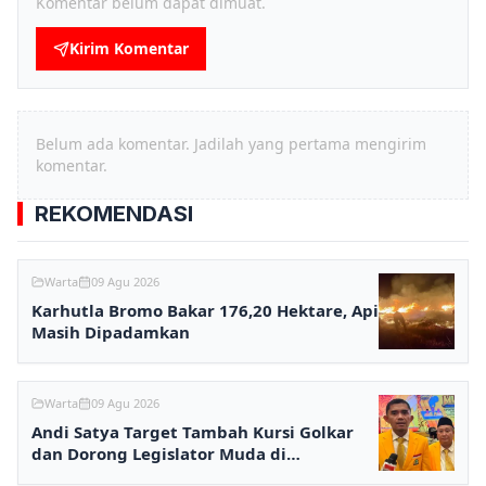
Komentar belum dapat dimuat.
Kirim Komentar
Belum ada komentar. Jadilah yang pertama mengirim
komentar.
REKOMENDASI
Warta
09 Agu 2026
Karhutla Bromo Bakar 176,20 Hektare, Api
Masih Dipadamkan
Warta
09 Agu 2026
Andi Satya Target Tambah Kursi Golkar
dan Dorong Legislator Muda di
Samarinda