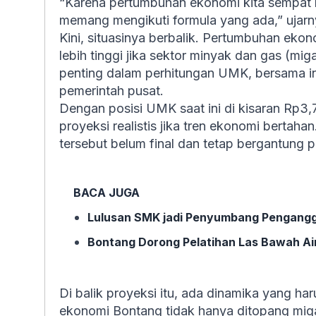
“Karena pertumbuhan ekonomi kita sempat m
memang mengikuti formula yang ada,” ujarn
Kini, situasinya berbalik. Pertumbuhan eko
lebih tinggi jika sektor minyak dan gas (miga
penting dalam perhitungan UMK, bersama inf
pemerintah pusat.
Dengan posisi UMK saat ini di kisaran Rp3,7
proyeksi realistis jika tren ekonomi bert
tersebut belum final dan tetap bergantung 
BACA JUGA
Lulusan SMK jadi Penyumbang Penganggu
Bontang Dorong Pelatihan Las Bawah Air,
Di balik proyeksi itu, ada dinamika yang haru
ekonomi Bontang tidak hanya ditopang migas