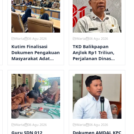
Warta
06 Agu 2026
Warta
06 Agu 2026
Kutim Finalisasi
TKD Balikpapan
Dokumen Pengakuan
Anjlok Rp1 Triliun,
Masyarakat Adat
Perjalanan Dinas
Wehea
Dipangkas
Warta
06 Agu 2026
Warta
06 Agu 2026
Guru SDN 012
Dokumen AMDAL KPC