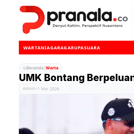
WARTA
NIAGA
RAGA
RUPA
SUARA
Beranda
|
Warta
UMK Bontang Berpelua
Admin
•
1 Mei 2026