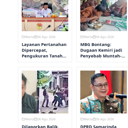
Warta
06 Agu 2026
Warta
06 Agu 2026
Layanan Pertanahan
MBG Bontang:
Dipercepat,
Dugaan Kemiri jadi
Pengukuran Tanah
Penyebab Muntah-
Maksimal 12 Hari
Diare, Hasil Lab
Ditunggu
Warta
06 Agu 2026
Warta
06 Agu 2026
Dilaporkan Balik,
DPRD Samarinda