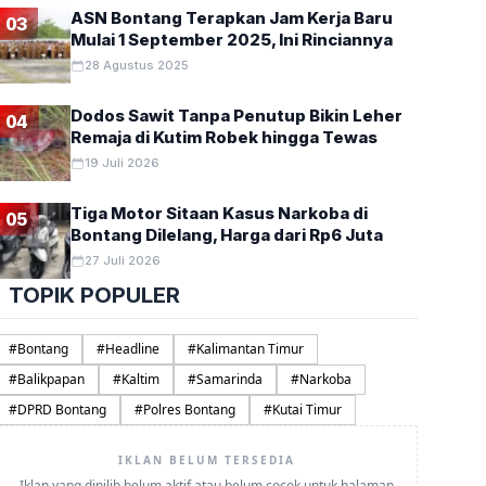
ASN Bontang Terapkan Jam Kerja Baru
03
Mulai 1 September 2025, Ini Rinciannya
28 Agustus 2025
Dodos Sawit Tanpa Penutup Bikin Leher
04
Remaja di Kutim Robek hingga Tewas
19 Juli 2026
Tiga Motor Sitaan Kasus Narkoba di
05
Bontang Dilelang, Harga dari Rp6 Juta
27 Juli 2026
TOPIK POPULER
#
Bontang
#
Headline
#
Kalimantan Timur
#
Balikpapan
#
Kaltim
#
Samarinda
#
Narkoba
#
DPRD Bontang
#
Polres Bontang
#
Kutai Timur
IKLAN BELUM TERSEDIA
Iklan yang dipilih belum aktif atau belum cocok untuk halaman