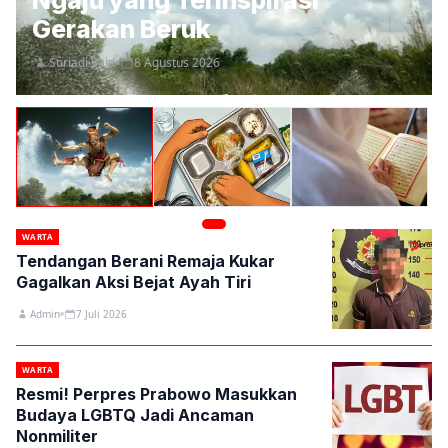
Ngaju yang Terinspirasi
Gerakan Beruk
Suriadi Said
8 Agustus 2026
WARTA
Tendangan Berani Remaja Kukar
Gagalkan Aksi Bejat Ayah Tiri
Admin
7 Juli 2026
WARTA
Resmi! Perpres Prabowo Masukkan
Budaya LGBTQ Jadi Ancaman
Nonmiliter