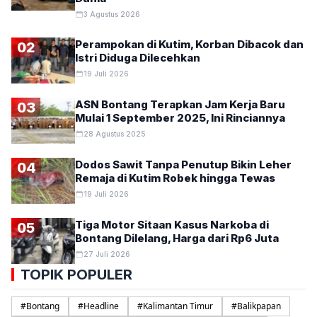
3 Agustus 2026
Perampokan di Kutim, Korban Dibacok dan
02
Istri Diduga Dilecehkan
19 Juli 2026
ASN Bontang Terapkan Jam Kerja Baru
03
Mulai 1 September 2025, Ini Rinciannya
28 Agustus 2025
Dodos Sawit Tanpa Penutup Bikin Leher
04
Remaja di Kutim Robek hingga Tewas
19 Juli 2026
Tiga Motor Sitaan Kasus Narkoba di
05
Bontang Dilelang, Harga dari Rp6 Juta
27 Juli 2026
TOPIK POPULER
#
Bontang
#
Headline
#
Kalimantan Timur
#
Balikpapan