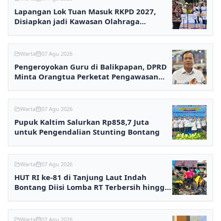
Lapangan Lok Tuan Masuk RKPD 2027,
Disiapkan jadi Kawasan Olahraga
Terpadu
Warta
07 Agu 2026
Pengeroyokan Guru di Balikpapan, DPRD
Minta Orangtua Perketat Pengawasan
Anak
Warta
07 Agu 2026
Pupuk Kaltim Salurkan Rp858,7 Juta
untuk Pengendalian Stunting Bontang
Warta
07 Agu 2026
HUT RI ke-81 di Tanjung Laut Indah
Bontang Diisi Lomba RT Terbersih hingga
Fashion Show
Warta
07 Agu 2026