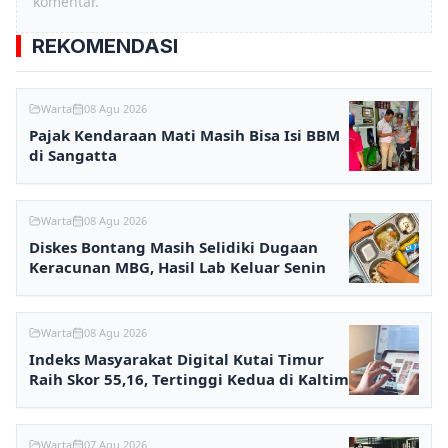
komentar.
REKOMENDASI
Warta
08 Agu 2026
Pajak Kendaraan Mati Masih Bisa Isi BBM
di Sangatta
Warta
08 Agu 2026
Diskes Bontang Masih Selidiki Dugaan
Keracunan MBG, Hasil Lab Keluar Senin
Warta
08 Agu 2026
Indeks Masyarakat Digital Kutai Timur
Raih Skor 55,16, Tertinggi Kedua di Kaltim
Warta
07 Agu 2026