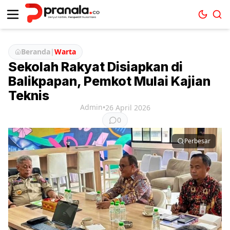
Beranda
|
Warta
Sekolah Rakyat Disiapkan di
Balikpapan, Pemkot Mulai Kajian
Teknis
Admin
•
26 April 2026
0
Perbesar