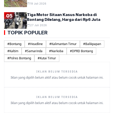
19 Juli 2026
Tiga Motor Sitaan Kasus Narkoba di
05
Bontang Dilelang, Harga dari Rp6 Juta
27 Juli 2026
TOPIK POPULER
#
Bontang
#
Headline
#
Kalimantan Timur
#
Balikpapan
#
Kaltim
#
Samarinda
#
Narkoba
#
DPRD Bontang
#
Polres Bontang
#
Kutai Timur
IKLAN BELUM TERSEDIA
Iklan yang dipilih belum aktif atau belum cocok untuk halaman ini.
IKLAN BELUM TERSEDIA
Iklan yang dipilih belum aktif atau belum cocok untuk halaman ini.