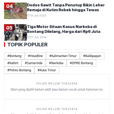
Dodos Sawit Tanpa Penutup Bikin Leher
04
Remaja di Kutim Robek hingga Tewas
19 Juli 2026
Tiga Motor Sitaan Kasus Narkoba di
05
Bontang Dilelang, Harga dari Rp6 Juta
27 Juli 2026
TOPIK POPULER
#
Bontang
#
Headline
#
Kalimantan Timur
#
Balikpapan
#
Kaltim
#
Samarinda
#
Narkoba
#
DPRD Bontang
#
Polres Bontang
#
Kutai Timur
IKLAN BELUM TERSEDIA
Iklan yang dipilih belum aktif atau belum cocok untuk halaman ini.
IKLAN BELUM TERSEDIA