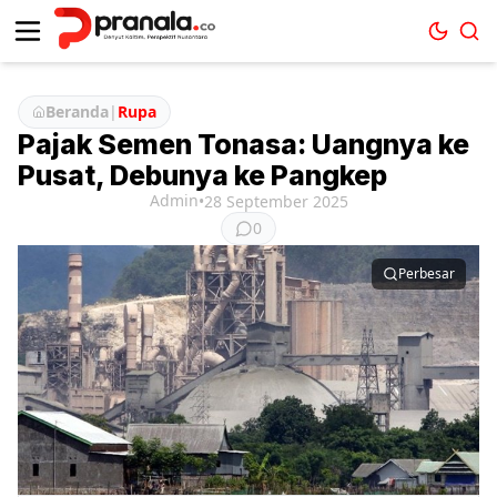
Beranda
|
Rupa
Pajak Semen Tonasa: Uangnya ke
Pusat, Debunya ke Pangkep
Admin
•
28 September 2025
0
Perbesar