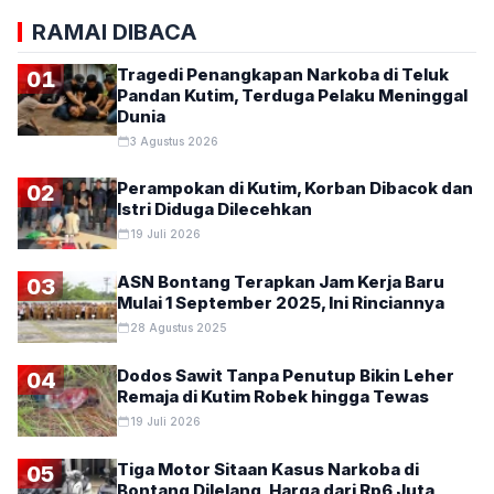
RAMAI DIBACA
Tragedi Penangkapan Narkoba di Teluk
01
Pandan Kutim, Terduga Pelaku Meninggal
Dunia
3 Agustus 2026
Perampokan di Kutim, Korban Dibacok dan
02
Istri Diduga Dilecehkan
19 Juli 2026
ASN Bontang Terapkan Jam Kerja Baru
03
Mulai 1 September 2025, Ini Rinciannya
28 Agustus 2025
Dodos Sawit Tanpa Penutup Bikin Leher
04
Remaja di Kutim Robek hingga Tewas
19 Juli 2026
Tiga Motor Sitaan Kasus Narkoba di
05
Bontang Dilelang, Harga dari Rp6 Juta