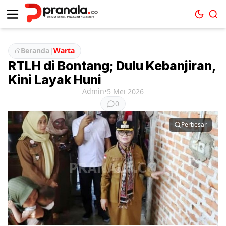
Beranda
|
Warta
RTLH di Bontang; Dulu Kebanjiran,
Kini Layak Huni
Admin
•
5 Mei 2026
0
Perbesar