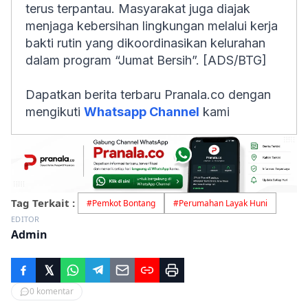
terus terpantau. Masyarakat juga diajak
menjaga kebersihan lingkungan melalui kerja
bakti rutin yang dikoordinasikan kelurahan
dalam program “Jumat Bersih”. [ADS/BTG]
Dapatkan berita terbaru Pranala.co dengan
mengikuti
Whatsapp Channel
kami
Tag Terkait :
#
Pemkot Bontang
#
Perumahan Layak Huni
EDITOR
Admin
0
komentar