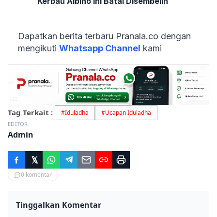
Kerbau Albino Ini Batal Disembelih
Dapatkan berita terbaru Pranala.co dengan
mengikuti
Whatsapp Channel
kami
Tag Terkait :
#
Iduladha
#
Ucapan Iduladha
EDITOR
Admin
0
komentar
Tinggalkan Komentar