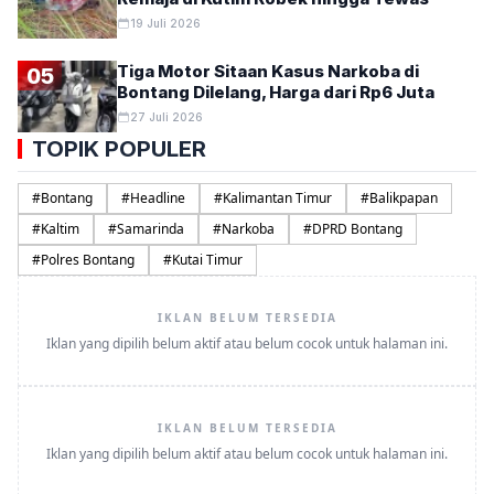
19 Juli 2026
Tiga Motor Sitaan Kasus Narkoba di
05
Bontang Dilelang, Harga dari Rp6 Juta
27 Juli 2026
TOPIK POPULER
#
Bontang
#
Headline
#
Kalimantan Timur
#
Balikpapan
#
Kaltim
#
Samarinda
#
Narkoba
#
DPRD Bontang
#
Polres Bontang
#
Kutai Timur
IKLAN BELUM TERSEDIA
Iklan yang dipilih belum aktif atau belum cocok untuk halaman ini.
IKLAN BELUM TERSEDIA
Iklan yang dipilih belum aktif atau belum cocok untuk halaman ini.