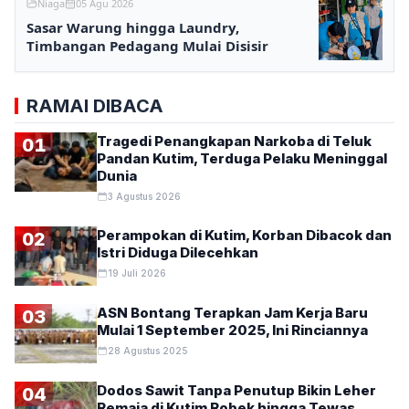
Niaga
05 Agu 2026
Sasar Warung hingga Laundry,
Timbangan Pedagang Mulai Disisir
RAMAI DIBACA
Tragedi Penangkapan Narkoba di Teluk
01
Pandan Kutim, Terduga Pelaku Meninggal
Dunia
3 Agustus 2026
Perampokan di Kutim, Korban Dibacok dan
02
Istri Diduga Dilecehkan
19 Juli 2026
ASN Bontang Terapkan Jam Kerja Baru
03
Mulai 1 September 2025, Ini Rinciannya
28 Agustus 2025
Dodos Sawit Tanpa Penutup Bikin Leher
04
Remaja di Kutim Robek hingga Tewas