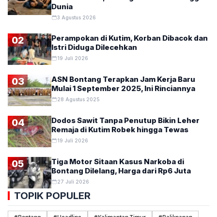
Dunia
3 Agustus 2026
Perampokan di Kutim, Korban Dibacok dan
02
Istri Diduga Dilecehkan
19 Juli 2026
ASN Bontang Terapkan Jam Kerja Baru
03
Mulai 1 September 2025, Ini Rinciannya
28 Agustus 2025
Dodos Sawit Tanpa Penutup Bikin Leher
04
Remaja di Kutim Robek hingga Tewas
19 Juli 2026
Tiga Motor Sitaan Kasus Narkoba di
05
Bontang Dilelang, Harga dari Rp6 Juta
27 Juli 2026
TOPIK POPULER