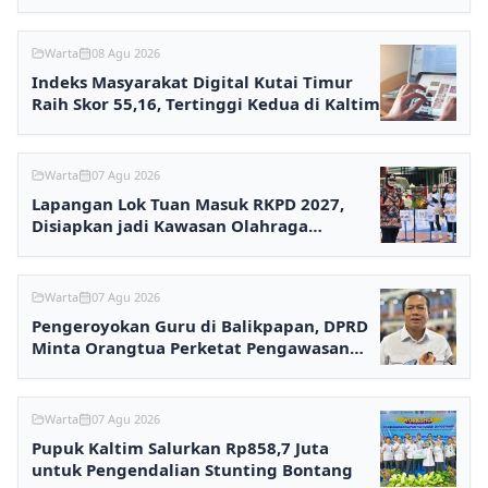
Warta
08 Agu 2026
Indeks Masyarakat Digital Kutai Timur
Raih Skor 55,16, Tertinggi Kedua di Kaltim
Warta
07 Agu 2026
Lapangan Lok Tuan Masuk RKPD 2027,
Disiapkan jadi Kawasan Olahraga
Terpadu
Warta
07 Agu 2026
Pengeroyokan Guru di Balikpapan, DPRD
Minta Orangtua Perketat Pengawasan
Anak
Warta
07 Agu 2026
Pupuk Kaltim Salurkan Rp858,7 Juta
untuk Pengendalian Stunting Bontang