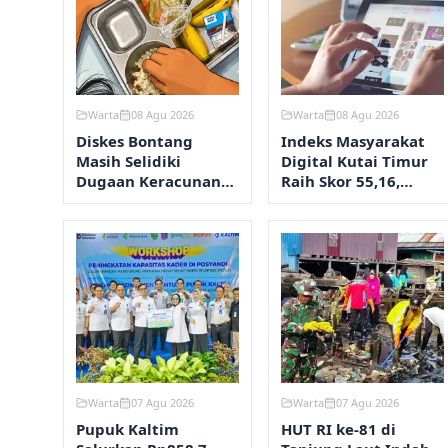
Warta
08 Agu 2026
Warta
08 Agu 2026
Diskes Bontang
Indeks Masyarakat
Masih Selidiki
Digital Kutai Timur
Dugaan Keracunan
Raih Skor 55,16,
MBG, Hasil Lab
Tertinggi Kedua di
Keluar Senin
Kaltim
Warta
07 Agu 2026
Warta
07 Agu 2026
Pupuk Kaltim
HUT RI ke-81 di