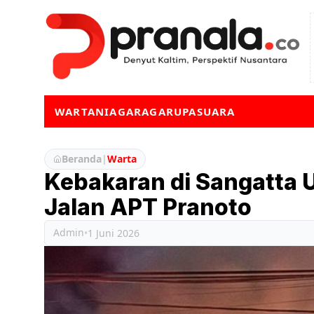
WARTA
NIAGA
RAGA
RUPA
SUARA
Beranda
|
Warta
Kebakaran di Sangatta 
Jalan APT Pranoto
Admin
•
1 Juni 2026