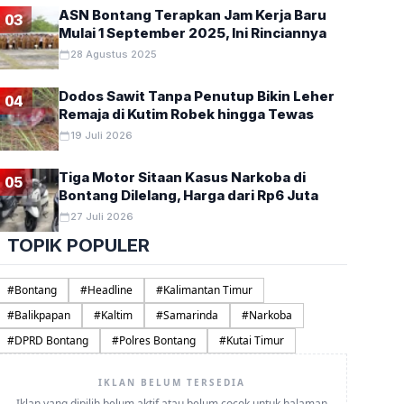
ASN Bontang Terapkan Jam Kerja Baru
03
Mulai 1 September 2025, Ini Rinciannya
28 Agustus 2025
Dodos Sawit Tanpa Penutup Bikin Leher
04
Remaja di Kutim Robek hingga Tewas
19 Juli 2026
Tiga Motor Sitaan Kasus Narkoba di
05
Bontang Dilelang, Harga dari Rp6 Juta
27 Juli 2026
TOPIK POPULER
#
Bontang
#
Headline
#
Kalimantan Timur
#
Balikpapan
#
Kaltim
#
Samarinda
#
Narkoba
#
DPRD Bontang
#
Polres Bontang
#
Kutai Timur
IKLAN BELUM TERSEDIA
Iklan yang dipilih belum aktif atau belum cocok untuk halaman