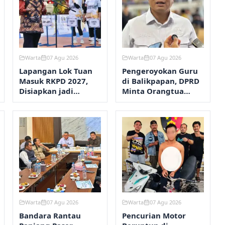
Warta
07 Agu 2026
Warta
07 Agu 2026
Lapangan Lok Tuan
Pengeroyokan Guru
Masuk RKPD 2027,
di Balikpapan, DPRD
Disiapkan jadi
Minta Orangtua
Kawasan Olahraga
Perketat
Terpadu
Pengawasan Anak
Warta
07 Agu 2026
Warta
07 Agu 2026
Bandara Rantau
Pencurian Motor