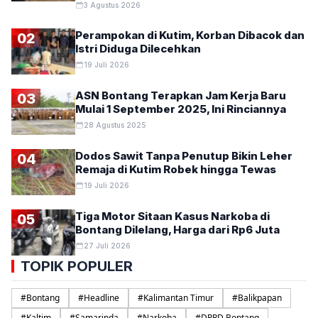
3 Agustus 2026
Perampokan di Kutim, Korban Dibacok dan
02
Istri Diduga Dilecehkan
19 Juli 2026
ASN Bontang Terapkan Jam Kerja Baru
03
Mulai 1 September 2025, Ini Rinciannya
28 Agustus 2025
Dodos Sawit Tanpa Penutup Bikin Leher
04
Remaja di Kutim Robek hingga Tewas
19 Juli 2026
Tiga Motor Sitaan Kasus Narkoba di
05
Bontang Dilelang, Harga dari Rp6 Juta
27 Juli 2026
TOPIK POPULER
#
Bontang
#
Headline
#
Kalimantan Timur
#
Balikpapan
#
Kaltim
#
Samarinda
#
Narkoba
#
DPRD Bontang