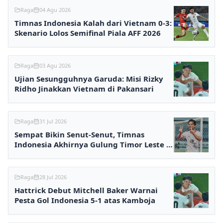
Raga
04 Agu 2026
Timnas Indonesia Kalah dari Vietnam 0-3:
Skenario Lolos Semifinal Piala AFF 2026
Raga
03 Agu 2026
Ujian Sesungguhnya Garuda: Misi Rizky
Ridho Jinakkan Vietnam di Pakansari
Raga
31 Jul 2026
Sempat Bikin Senut-Senut, Timnas
Indonesia Akhirnya Gulung Timor Leste 3-
0
Raga
28 Jul 2026
Hattrick Debut Mitchell Baker Warnai
Pesta Gol Indonesia 5-1 atas Kamboja