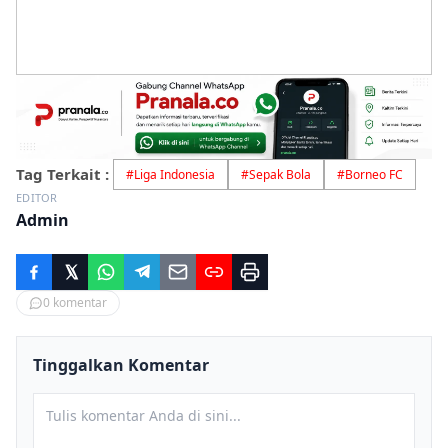
Tag Terkait :
#
Liga Indonesia
#
Sepak Bola
#
Borneo FC
EDITOR
Admin
0
komentar
Tinggalkan Komentar