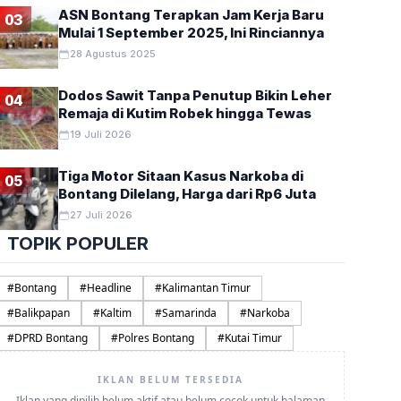
ASN Bontang Terapkan Jam Kerja Baru
03
Mulai 1 September 2025, Ini Rinciannya
28 Agustus 2025
Dodos Sawit Tanpa Penutup Bikin Leher
04
Remaja di Kutim Robek hingga Tewas
19 Juli 2026
Tiga Motor Sitaan Kasus Narkoba di
05
Bontang Dilelang, Harga dari Rp6 Juta
27 Juli 2026
TOPIK POPULER
#
Bontang
#
Headline
#
Kalimantan Timur
#
Balikpapan
#
Kaltim
#
Samarinda
#
Narkoba
#
DPRD Bontang
#
Polres Bontang
#
Kutai Timur
IKLAN BELUM TERSEDIA
Iklan yang dipilih belum aktif atau belum cocok untuk halaman