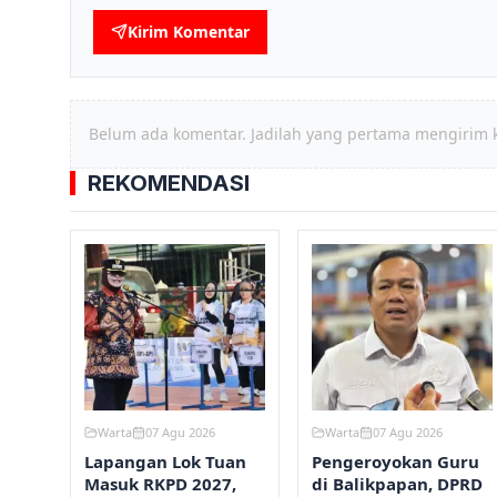
Kirim Komentar
Belum ada komentar. Jadilah yang pertama mengirim 
REKOMENDASI
Warta
07 Agu 2026
Warta
07 Agu 2026
Lapangan Lok Tuan
Pengeroyokan Guru
Masuk RKPD 2027,
di Balikpapan, DPRD