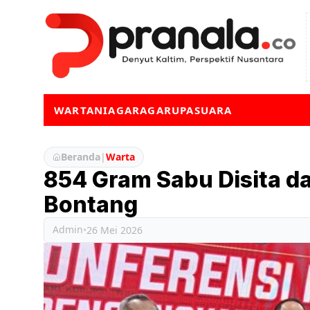
WARTA
NIAGA
RAGA
RUPA
SUARA
Beranda
|
Warta
854 Gram Sabu Disita da
Bontang
Admin
•
26 Mei 2026