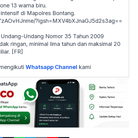
hone 13 warna biru.
intensif di Mapolres Bontang.
l/DYzAOvHJnme/?igsh=MXV4bXJnaGJ5d2s3ag==
rat Undang-Undang Nomor 35 Tahun 2009
ak ringan, minimal lima tahun dan maksimal 20
liar. [FR]
 mengikuti
Whatsapp Channel
kami