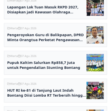
Warta
07 Agu 2026
Lapangan Lok Tuan Masuk RKPD 2027,
Disiapkan jadi Kawasan Olahraga
Terpadu
Warta
07 Agu 2026
Pengeroyokan Guru di Balikpapan, DPRD
Minta Orangtua Perketat Pengawasan
Anak
Warta
07 Agu 2026
Pupuk Kaltim Salurkan Rp858,7 Juta
untuk Pengendalian Stunting Bontang
Warta
07 Agu 2026
HUT RI ke-81 di Tanjung Laut Indah
Bontang Diisi Lomba RT Terbersih hingga
Fashion Show