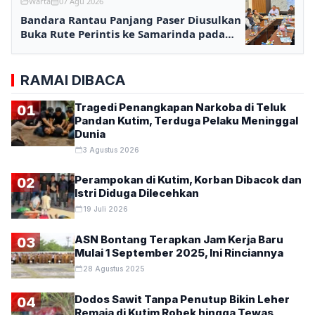
Warta
07 Agu 2026
Bandara Rantau Panjang Paser Diusulkan
Buka Rute Perintis ke Samarinda pada
2027
RAMAI DIBACA
Tragedi Penangkapan Narkoba di Teluk
01
Pandan Kutim, Terduga Pelaku Meninggal
Dunia
3 Agustus 2026
Perampokan di Kutim, Korban Dibacok dan
02
Istri Diduga Dilecehkan
19 Juli 2026
ASN Bontang Terapkan Jam Kerja Baru
03
Mulai 1 September 2025, Ini Rinciannya
28 Agustus 2025
Dodos Sawit Tanpa Penutup Bikin Leher
04
Remaja di Kutim Robek hingga Tewas