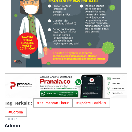
Tag Terkait :
#
Kalimantan Timur
#
Update Covid-19
#
Corona
EDITOR
Admin