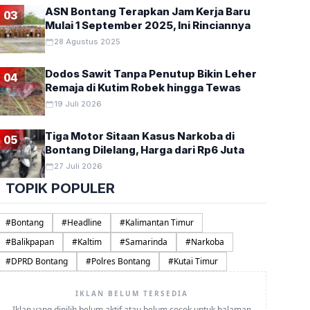
ASN Bontang Terapkan Jam Kerja Baru
03
Mulai 1 September 2025, Ini Rinciannya
28 Agustus 2025
Dodos Sawit Tanpa Penutup Bikin Leher
04
Remaja di Kutim Robek hingga Tewas
19 Juli 2026
Tiga Motor Sitaan Kasus Narkoba di
05
Bontang Dilelang, Harga dari Rp6 Juta
27 Juli 2026
TOPIK POPULER
#
Bontang
#
Headline
#
Kalimantan Timur
#
Balikpapan
#
Kaltim
#
Samarinda
#
Narkoba
#
DPRD Bontang
#
Polres Bontang
#
Kutai Timur
IKLAN BELUM TERSEDIA
Iklan yang dipilih belum aktif atau belum cocok untuk halaman