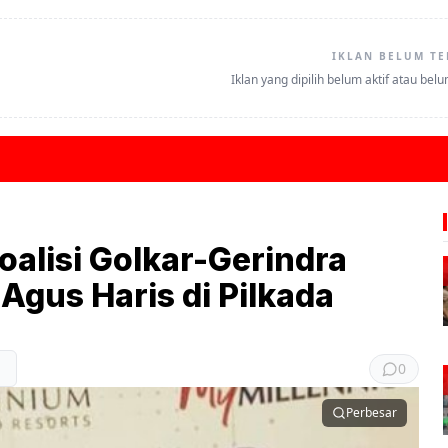
IKLAN BELUM TE
Iklan yang dipilih belum aktif atau bel
alisi Golkar-Gerindra
gus Haris di Pilkada
0
Perbesar