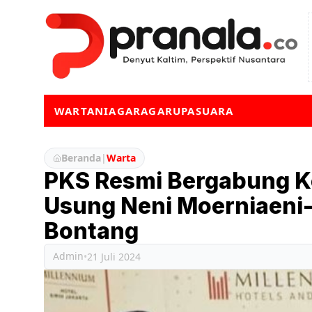
WARTA
NIAGA
RAGA
RUPA
SUARA
Beranda
|
Warta
PKS Resmi Bergabung Ko
Usung Neni Moerniaeni-A
Bontang
Admin
•
21 Juli 2024