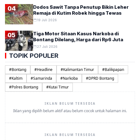
Dodos Sawit Tanpa Penutup Bikin Leher
04
Remaja di Kutim Robek hingga Tewas
19 Juli 2026
Tiga Motor Sitaan Kasus Narkoba di
05
Bontang Dilelang, Harga dari Rp6 Juta
27 Juli 2026
TOPIK POPULER
#
Bontang
#
Headline
#
Kalimantan Timur
#
Balikpapan
#
Kaltim
#
Samarinda
#
Narkoba
#
DPRD Bontang
#
Polres Bontang
#
Kutai Timur
IKLAN BELUM TERSEDIA
Iklan yang dipilih belum aktif atau belum cocok untuk halaman ini.
IKLAN BELUM TERSEDIA