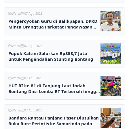
Terpadu
Warta
07 Agu 2026
Pengeroyokan Guru di Balikpapan, DPRD
Minta Orangtua Perketat Pengawasan
Anak
Warta
07 Agu 2026
Pupuk Kaltim Salurkan Rp858,7 Juta
untuk Pengendalian Stunting Bontang
Warta
07 Agu 2026
HUT RI ke-81 di Tanjung Laut Indah
Bontang Diisi Lomba RT Terbersih hingga
Fashion Show
Warta
07 Agu 2026
Bandara Rantau Panjang Paser Diusulkan
Buka Rute Perintis ke Samarinda pada