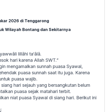
kar 2026 di Tenggarong
uk Wilayah Bontang dan Sekitarnya
wwâli lillâhi ta‘âlâ.
esok hari karena Allah SWT.”
ingin mengamalkan sunnah puasa Syawal,
kehendak puasa sunnah saat itu juga. Karena
untuk puasa wajib.
i siang hari sejauh yang bersangkutan belum
alkan puasa sejak matahari terbit.
kan niat puasa Syawal di siang hari. Berikut ini
نَ