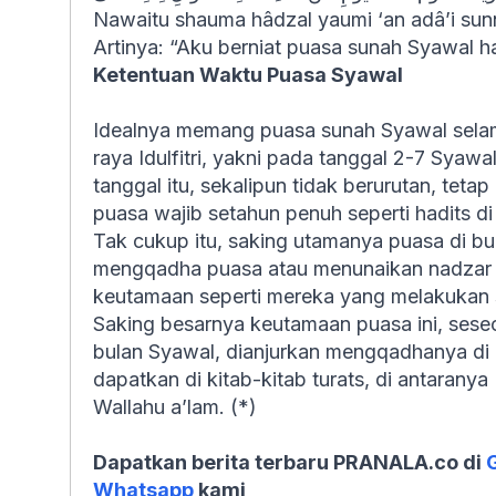
Nawaitu shauma hâdzal yaumi ‘an adâ’i sunnat
Artinya: “Aku berniat puasa sunah Syawal ha
Ketentuan Waktu Puasa Syawal
Idealnya memang puasa sunah Syawal selama
raya Idulfitri
, yakni pada tanggal 2-7 Syawal
tanggal itu, sekalipun tidak berurutan, te
puasa wajib setahun penuh seperti hadits di
Tak cukup itu, saking utamanya puasa di b
mengqadha puasa atau menunaikan nadzar 
keutamaan seperti mereka yang melakukan
Saking besarnya keutamaan puasa ini, ses
bulan Syawal, dianjurkan mengqadhanya di b
dapatkan di kitab-kitab turats, di antarany
Wallahu a’lam
. (*)
Dapatkan berita terbaru PRANALA.co di
Whatsapp
kami