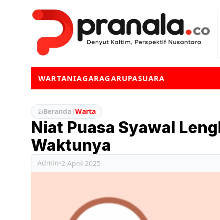
WARTA
NIAGA
RAGA
RUPA
SUARA
Beranda
|
Warta
Niat Puasa Syawal Len
Waktunya
Admin
•
2 April 2025