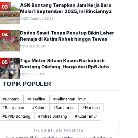
ASN Bontang Terapkan Jam Kerja Baru
03
Mulai 1 September 2025, Ini Rinciannya
28 Agustus 2025
Dodos Sawit Tanpa Penutup Bikin Leher
04
Remaja di Kutim Robek hingga Tewas
19 Juli 2026
Tiga Motor Sitaan Kasus Narkoba di
05
Bontang Dilelang, Harga dari Rp6 Juta
27 Juli 2026
TOPIK POPULER
#
Bontang
#
Headline
#
Kalimantan Timur
#
Balikpapan
#
Kaltim
#
Samarinda
#
Narkoba
#
DPRD Bontang
#
Polres Bontang
#
Kutai Timur
IKLAN BELUM TERSEDIA
Iklan yang dipilih belum aktif atau belum cocok untuk halaman