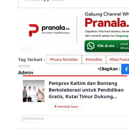
Tag Terkait :
#
Puasa Ramadan
#
Headline
#
Niat Puas
EDITOR
Bagikan :
Admin
Pemprov Kaltim dan Bontang
Berkolaborasi untuk Pendidikan
Gratis, Kutai Timur Dukung
Investasi Sawit di KEK MBTK
Kembali baca
0
komentar