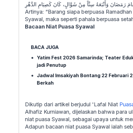
َ رَمَضَانَ وَأَتْبَعَهُ سِتَّاً مِنْ شَوَّالٍ، كَانَ كَصِيَامِ الدَّهْرِ
Artinya: “Barang siapa berpuasa Ramadhan 
Syawal, maka seperti pahala berpuasa seta
Bacaan Niat Puasa Syawal
BACA JUGA
Yatim Fest 2026 Samarinda; Teater Eduk
jadi Penutup
Jadwal Imsakiyah Bontang 22 Februari 
Berkah
Dikutip dari artikel berjudul 'Lafal Niat
Puas
Alhafiz Kurniawan, dijelaskan bahwa para 
niat puasa Syawal, sebagai upaya untuk me
Adapun bacaan niat puasa Syawal ialah seba