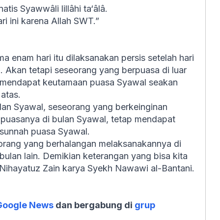
is Syawwâli lillâhi ta‘âlâ.
ri ini karena Allah SWT.”
 enam hari itu dilaksanakan persis setelah
hari
. Akan tetapi seseorang yang berpuasa di luar
tap mendapat keutamaan puasa Syawal seakan
 atas.
ulan Syawal, seseorang yang berkeinginan
puasanya di bulan Syawal, tetap mendapat
 sunnah puasa Syawal.
eorang yang berhalangan melaksanakannya di
ulan lain. Demikian keterangan yang bisa kita
a Nihayatuz Zain karya Syekh Nawawi al-Bantani.
Google News
dan bergabung di
grup