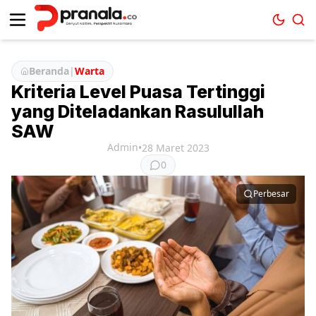
Beranda
|
Warta
Kriteria Level Puasa Tertinggi
yang Diteladankan Rasulullah
SAW
Admin
•
28 Maret 2023
0
Perbesar