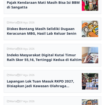
Pajak Kendaraan Mati Masih Bisa Isi BBM
di Sangatta
Warta
08 Agu 2026
Diskes Bontang Masih Selidiki Dugaan
Keracunan MBG, Hasil Lab Keluar Senin
Warta
08 Agu 2026
Indeks Masyarakat Digital Kutai Timur
Raih Skor 55,16, Tertinggi Kedua di Kaltim
Warta
07 Agu 2026
Lapangan Lok Tuan Masuk RKPD 2027,
Disiapkan jadi Kawasan Olahraga
Terpadu
Warta
07 Agu 2026