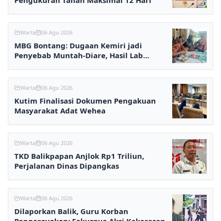
Pengukuran Tanah Maksimal 12 Hari
Warta
06 Agu 2026
MBG Bontang: Dugaan Kemiri jadi
Penyebab Muntah-Diare, Hasil Lab
Ditunggu
Warta
06 Agu 2026
Kutim Finalisasi Dokumen Pengakuan
Masyarakat Adat Wehea
Warta
06 Agu 2026
TKD Balikpapan Anjlok Rp1 Triliun,
Perjalanan Dinas Dipangkas
Warta
06 Agu 2026
Dilaporkan Balik, Guru Korban