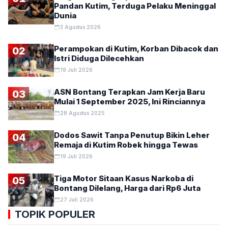
Pandan Kutim, Terduga Pelaku Meninggal
Dunia
3 Agustus 2026
Perampokan di Kutim, Korban Dibacok dan
02
Istri Diduga Dilecehkan
19 Juli 2026
ASN Bontang Terapkan Jam Kerja Baru
03
Mulai 1 September 2025, Ini Rinciannya
28 Agustus 2025
Dodos Sawit Tanpa Penutup Bikin Leher
04
Remaja di Kutim Robek hingga Tewas
19 Juli 2026
Tiga Motor Sitaan Kasus Narkoba di
05
Bontang Dilelang, Harga dari Rp6 Juta
27 Juli 2026
TOPIK POPULER