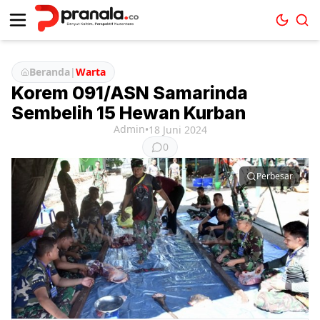
Beranda
|
Warta
Korem 091/ASN Samarinda
Sembelih 15 Hewan Kurban
Admin
•
18 Juni 2024
0
Perbesar