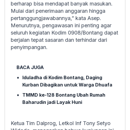
berharap bisa mendapat banyak masukan.
Mulai dari penerimaan anggaran hingga
pertanggungjawabannya,” kata Asep.
Menurutnya, pengawasan ini penting agar
seluruh kegiatan Kodim 0908/Bontang dapat
berjalan tepat sasaran dan terhindar dari
penyimpangan.
BACA JUGA
Iduladha di Kodim Bontang, Daging
Kurban Dibagikan untuk Warga Dhuafa
TMMD ke-128 Bontang Ubah Rumah
Baharudin jadi Layak Huni
Ketua Tim Dalprog, Letkol Inf Tony Setyo