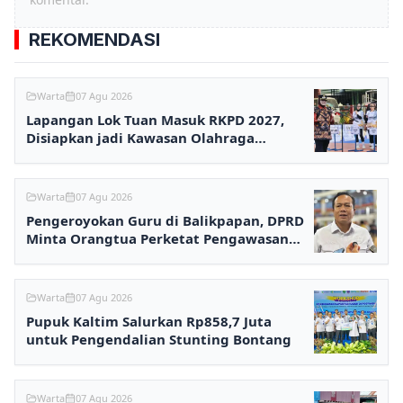
REKOMENDASI
Warta
07 Agu 2026
Lapangan Lok Tuan Masuk RKPD 2027,
Disiapkan jadi Kawasan Olahraga
Terpadu
Warta
07 Agu 2026
Pengeroyokan Guru di Balikpapan, DPRD
Minta Orangtua Perketat Pengawasan
Anak
Warta
07 Agu 2026
Pupuk Kaltim Salurkan Rp858,7 Juta
untuk Pengendalian Stunting Bontang
Warta
07 Agu 2026