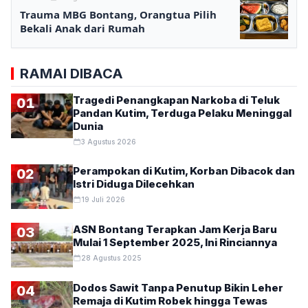
Trauma MBG Bontang, Orangtua Pilih
Bekali Anak dari Rumah
RAMAI DIBACA
Tragedi Penangkapan Narkoba di Teluk
01
Pandan Kutim, Terduga Pelaku Meninggal
Dunia
3 Agustus 2026
Perampokan di Kutim, Korban Dibacok dan
02
Istri Diduga Dilecehkan
19 Juli 2026
ASN Bontang Terapkan Jam Kerja Baru
03
Mulai 1 September 2025, Ini Rinciannya
28 Agustus 2025
Dodos Sawit Tanpa Penutup Bikin Leher
04
Remaja di Kutim Robek hingga Tewas