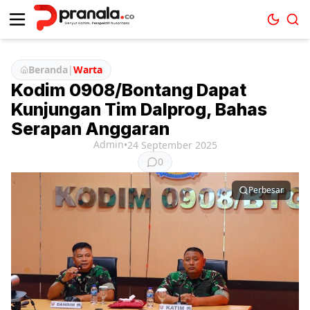
Beranda
|
Warta
Kodim 0908/Bontang Dapat
Kunjungan Tim Dalprog, Bahas
Serapan Anggaran
Admin
•
24 September 2025
0
Perbesar