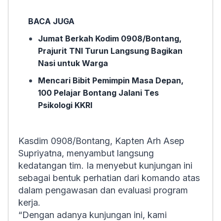
BACA JUGA
Jumat Berkah Kodim 0908/Bontang,
Prajurit TNI Turun Langsung Bagikan
Nasi untuk Warga
Mencari Bibit Pemimpin Masa Depan,
100 Pelajar Bontang Jalani Tes
Psikologi KKRI
Kasdim 0908/Bontang, Kapten Arh Asep
Supriyatna, menyambut langsung
kedatangan tim. Ia menyebut kunjungan ini
sebagai bentuk perhatian dari komando atas
dalam pengawasan dan evaluasi program
kerja.
“Dengan adanya kunjungan ini, kami