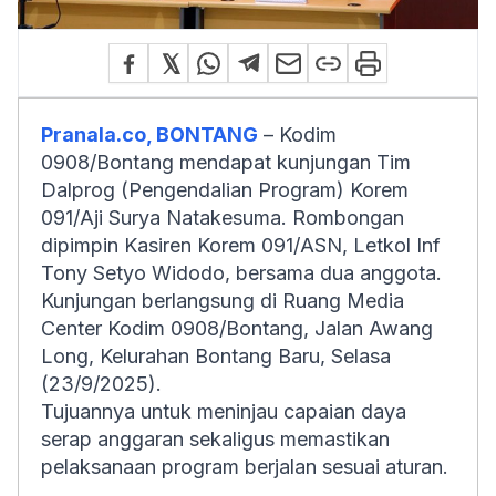
Pranala.co, BONTANG
– Kodim
0908/Bontang mendapat kunjungan Tim
Dalprog (Pengendalian Program) Korem
091/Aji Surya Natakesuma. Rombongan
dipimpin Kasiren Korem 091/ASN, Letkol Inf
Tony Setyo Widodo, bersama dua anggota.
Kunjungan berlangsung di Ruang Media
Center Kodim 0908/Bontang, Jalan Awang
Long, Kelurahan Bontang Baru, Selasa
(23/9/2025).
Tujuannya untuk meninjau capaian daya
serap anggaran sekaligus memastikan
pelaksanaan program berjalan sesuai aturan.