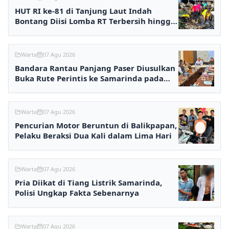
HUT RI ke-81 di Tanjung Laut Indah
Bontang Diisi Lomba RT Terbersih hingga
Fashion Show
Warta
07 Agu 2026
Bandara Rantau Panjang Paser Diusulkan
Buka Rute Perintis ke Samarinda pada
2027
Warta
07 Agu 2026
Pencurian Motor Beruntun di Balikpapan,
Pelaku Beraksi Dua Kali dalam Lima Hari
Warta
07 Agu 2026
Pria Diikat di Tiang Listrik Samarinda,
Polisi Ungkap Fakta Sebenarnya
Warta
07 Agu 2026