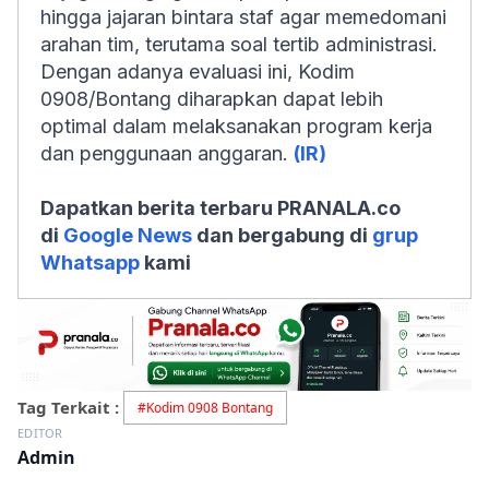
hingga jajaran bintara staf agar memedomani
arahan tim, terutama soal tertib administrasi.
Dengan adanya evaluasi ini, Kodim
0908/Bontang diharapkan dapat lebih
optimal dalam melaksanakan program kerja
dan penggunaan anggaran.
(IR)
Dapatkan berita terbaru PRANALA.co
di
Google News
dan bergabung di
grup
Whatsapp
kami
Tag Terkait :
#
Kodim 0908 Bontang
EDITOR
Admin