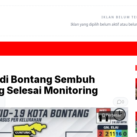
IKLAN BELUM TE
Iklan yang dipilih belum aktif atau bel
n di Bontang Sembuh
g Selesai Monitoring
0
Perbesar