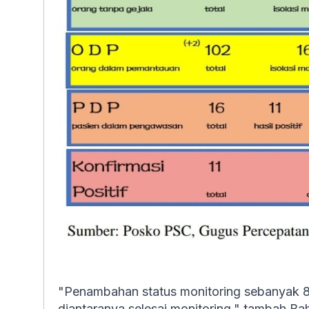
"Penambahan status monitoring sebanyak 8 
diantaranya selesai monitoring," tambah Bah