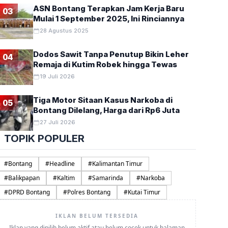
ASN Bontang Terapkan Jam Kerja Baru
03
Mulai 1 September 2025, Ini Rinciannya
28 Agustus 2025
Dodos Sawit Tanpa Penutup Bikin Leher
04
Remaja di Kutim Robek hingga Tewas
19 Juli 2026
Tiga Motor Sitaan Kasus Narkoba di
05
Bontang Dilelang, Harga dari Rp6 Juta
27 Juli 2026
TOPIK POPULER
#
Bontang
#
Headline
#
Kalimantan Timur
#
Balikpapan
#
Kaltim
#
Samarinda
#
Narkoba
#
DPRD Bontang
#
Polres Bontang
#
Kutai Timur
IKLAN BELUM TERSEDIA
Iklan yang dipilih belum aktif atau belum cocok untuk halaman