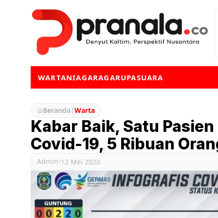
WARTA
NIAGA
RAGA
RUPA
SUARA
Beranda
|
Warta
Kabar Baik, Satu Pasie
Covid-19, 5 Ribuan Oran
Admin
•
12 Mei 2020