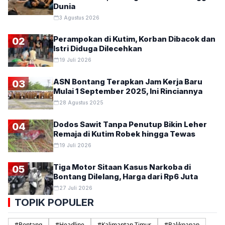
Dunia
3 Agustus 2026
Perampokan di Kutim, Korban Dibacok dan
02
Istri Diduga Dilecehkan
19 Juli 2026
ASN Bontang Terapkan Jam Kerja Baru
03
Mulai 1 September 2025, Ini Rinciannya
28 Agustus 2025
Dodos Sawit Tanpa Penutup Bikin Leher
04
Remaja di Kutim Robek hingga Tewas
19 Juli 2026
Tiga Motor Sitaan Kasus Narkoba di
05
Bontang Dilelang, Harga dari Rp6 Juta
27 Juli 2026
TOPIK POPULER
#
Bontang
#
Headline
#
Kalimantan Timur
#
Balikpapan