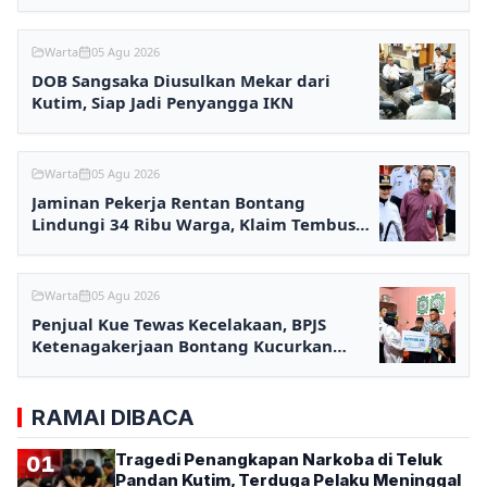
Warta
05 Agu 2026
DOB Sangsaka Diusulkan Mekar dari
Kutim, Siap Jadi Penyangga IKN
Warta
05 Agu 2026
Jaminan Pekerja Rentan Bontang
Lindungi 34 Ribu Warga, Klaim Tembus
Rp2,7 Miliar
Warta
05 Agu 2026
Penjual Kue Tewas Kecelakaan, BPJS
Ketenagakerjaan Bontang Kucurkan
Santunan Rp233,5 Juta
RAMAI DIBACA
Tragedi Penangkapan Narkoba di Teluk
01
Pandan Kutim, Terduga Pelaku Meninggal