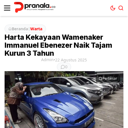
Beranda
|
Warta
Harta Kekayaan Wamenaker
Immanuel Ebenezer Naik Tajam
Kurun 3 Tahun
Admin
•
22 Agustus 2025
0
Perbesar