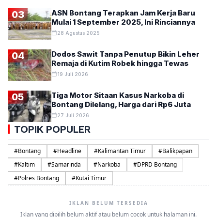
ASN Bontang Terapkan Jam Kerja Baru
03
Mulai 1 September 2025, Ini Rinciannya
28 Agustus 2025
Dodos Sawit Tanpa Penutup Bikin Leher
04
Remaja di Kutim Robek hingga Tewas
19 Juli 2026
Tiga Motor Sitaan Kasus Narkoba di
05
Bontang Dilelang, Harga dari Rp6 Juta
27 Juli 2026
TOPIK POPULER
#
Bontang
#
Headline
#
Kalimantan Timur
#
Balikpapan
#
Kaltim
#
Samarinda
#
Narkoba
#
DPRD Bontang
#
Polres Bontang
#
Kutai Timur
IKLAN BELUM TERSEDIA
Iklan yang dipilih belum aktif atau belum cocok untuk halaman ini.