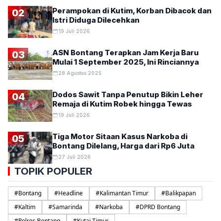
Perampokan di Kutim, Korban Dibacok dan
02
Istri Diduga Dilecehkan
19 Juli 2026
ASN Bontang Terapkan Jam Kerja Baru
03
Mulai 1 September 2025, Ini Rinciannya
28 Agustus 2025
Dodos Sawit Tanpa Penutup Bikin Leher
04
Remaja di Kutim Robek hingga Tewas
19 Juli 2026
Tiga Motor Sitaan Kasus Narkoba di
05
Bontang Dilelang, Harga dari Rp6 Juta
27 Juli 2026
TOPIK POPULER
#
Bontang
#
Headline
#
Kalimantan Timur
#
Balikpapan
#
Kaltim
#
Samarinda
#
Narkoba
#
DPRD Bontang
#
Polres Bontang
#
Kutai Timur