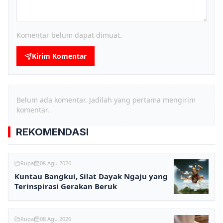
Komentar belum dapat dimuat.
Kirim Komentar
Belum ada komentar. Jadilah yang pertama mengirim
komentar.
REKOMENDASI
Rupa
08 Agu 2026
Kuntau Bangkui, Silat Dayak Ngaju yang
Terinspirasi Gerakan Beruk
Rupa
08 Agu 2026