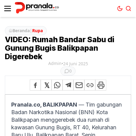
Beranda
|
Rupa
VIDEO: Rumah Bandar Sabu di
Gunung Bugis Balikpapan
Digerebek
Admin
•
24 Juni 2025
0
Pranala.co, BALIKPAPAN
— Tim gabungan
Badan Narkotika Nasional (BNN) Kota
Balikpapan menggerebek dua rumah di
kawasan Gunung Bugis, RT 40, Kelurahan
Baru Ulu, Balikpapan Barat, Senin