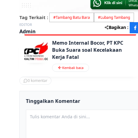
Tag Terkait :
#
Tambang Batu Bara
#
Lubang Tambang
EDITOR
Bagikan :
Admin
Memo Internal Bocor, PT KPC
Buka Suara soal Kecelakaan
Kerja Fatal
Kembali baca
0
komentar
Tinggalkan Komentar