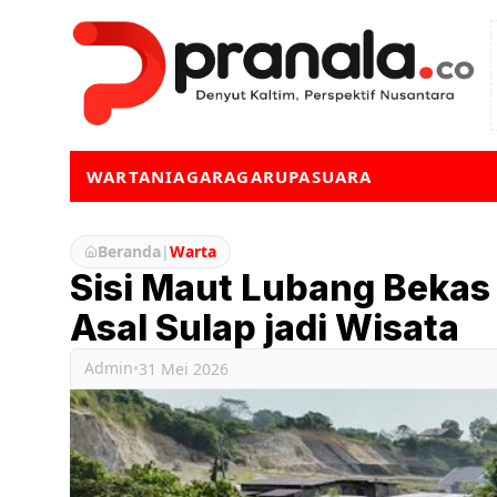
WARTA
NIAGA
RAGA
RUPA
SUARA
Beranda
|
Warta
Sisi Maut Lubang Bekas
Asal Sulap jadi Wisata
Admin
•
31 Mei 2026