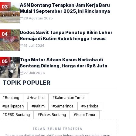
ASN Bontang Terapkan Jam Kerja Baru
03
Mulai 1 September 2025, Ini Rinciannya
28 Agustus 2025
Dodos Sawit Tanpa Penutup Bikin Leher
04
Remaja di Kutim Robek hingga Tewas
19 Juli 2026
Tiga Motor Sitaan Kasus Narkoba di
05
Bontang Dilelang, Harga dari Rp6 Juta
27 Juli 2026
TOPIK POPULER
#
Bontang
#
Headline
#
Kalimantan Timur
#
Balikpapan
#
Kaltim
#
Samarinda
#
Narkoba
#
DPRD Bontang
#
Polres Bontang
#
Kutai Timur
IKLAN BELUM TERSEDIA
Iklan yang dipilih belum aktif atau belum cocok untuk halaman