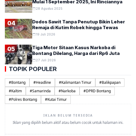
Mulai 1 September 2025, Ini Rinciannya
28 Agustus 2025
Dodos Sawit Tanpa Penutup Bikin Leher
04
Remaja di Kutim Robek hingga Tewas
19 Juli 2026
Tiga Motor Sitaan Kasus Narkoba di
05
Bontang Dilelang, Harga dari Rp6 Juta
27 Juli 2026
TOPIK POPULER
#
Bontang
#
Headline
#
Kalimantan Timur
#
Balikpapan
#
Kaltim
#
Samarinda
#
Narkoba
#
DPRD Bontang
#
Polres Bontang
#
Kutai Timur
IKLAN BELUM TERSEDIA
Iklan yang dipilih belum aktif atau belum cocok untuk halaman ini.