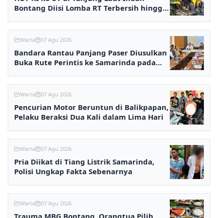
Bontang Diisi Lomba RT Terbersih hingga
Fashion Show
Warta
07 Agu 2026
Bandara Rantau Panjang Paser Diusulkan
Buka Rute Perintis ke Samarinda pada
2027
Warta
07 Agu 2026
Pencurian Motor Beruntun di Balikpapan,
Pelaku Beraksi Dua Kali dalam Lima Hari
Warta
07 Agu 2026
Pria Diikat di Tiang Listrik Samarinda,
Polisi Ungkap Fakta Sebenarnya
Warta
07 Agu 2026
Trauma MBG Bontang, Orangtua Pilih