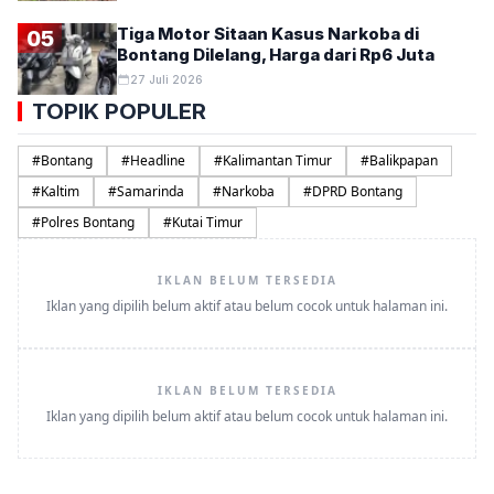
Tiga Motor Sitaan Kasus Narkoba di
05
Bontang Dilelang, Harga dari Rp6 Juta
27 Juli 2026
TOPIK POPULER
#
Bontang
#
Headline
#
Kalimantan Timur
#
Balikpapan
#
Kaltim
#
Samarinda
#
Narkoba
#
DPRD Bontang
#
Polres Bontang
#
Kutai Timur
IKLAN BELUM TERSEDIA
Iklan yang dipilih belum aktif atau belum cocok untuk halaman ini.
IKLAN BELUM TERSEDIA
Iklan yang dipilih belum aktif atau belum cocok untuk halaman ini.