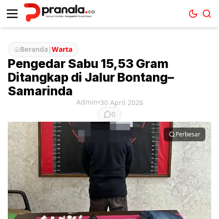
Beranda
|
Warta
Pengedar Sabu 15,53 Gram
Ditangkap di Jalur Bontang–
Samarinda
Admin
•
30 April 2026
0
Perbesar