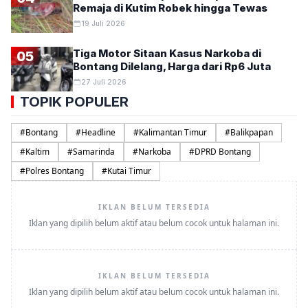
Remaja di Kutim Robek hingga Tewas
19 Juli 2026
Tiga Motor Sitaan Kasus Narkoba di
05
Bontang Dilelang, Harga dari Rp6 Juta
27 Juli 2026
TOPIK POPULER
#
Bontang
#
Headline
#
Kalimantan Timur
#
Balikpapan
#
Kaltim
#
Samarinda
#
Narkoba
#
DPRD Bontang
#
Polres Bontang
#
Kutai Timur
IKLAN BELUM TERSEDIA
Iklan yang dipilih belum aktif atau belum cocok untuk halaman ini.
IKLAN BELUM TERSEDIA
Iklan yang dipilih belum aktif atau belum cocok untuk halaman ini.