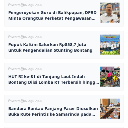
Warta
07 Agu 2026
Pengeroyokan Guru di Balikpapan, DPRD
Minta Orangtua Perketat Pengawasan
Anak
Warta
07 Agu 2026
Pupuk Kaltim Salurkan Rp858,7 Juta
untuk Pengendalian Stunting Bontang
Warta
07 Agu 2026
HUT RI ke-81 di Tanjung Laut Indah
Bontang Diisi Lomba RT Terbersih hingga
Fashion Show
Warta
07 Agu 2026
Bandara Rantau Panjang Paser Diusulkan
Buka Rute Perintis ke Samarinda pada
2027