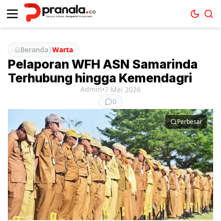
Beranda
|
Warta
Pelaporan WFH ASN Samarinda
Terhubung hingga Kemendagri
Admin
•
7 Mei 2026
0
Perbesar