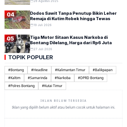
28 Agustus 2025
Dodos Sawit Tanpa Penutup Bikin Leher
04
Remaja di Kutim Robek hingga Tewas
19 Juli 2026
Tiga Motor Sitaan Kasus Narkoba di
05
Bontang Dilelang, Harga dari Rp6 Juta
27 Juli 2026
TOPIK POPULER
#
Bontang
#
Headline
#
Kalimantan Timur
#
Balikpapan
#
Kaltim
#
Samarinda
#
Narkoba
#
DPRD Bontang
#
Polres Bontang
#
Kutai Timur
IKLAN BELUM TERSEDIA
Iklan yang dipilih belum aktif atau belum cocok untuk halaman ini.