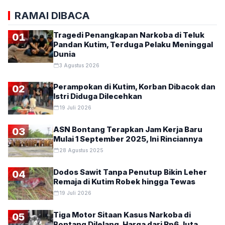
RAMAI DIBACA
Tragedi Penangkapan Narkoba di Teluk
01
Pandan Kutim, Terduga Pelaku Meninggal
Dunia
3 Agustus 2026
Perampokan di Kutim, Korban Dibacok dan
02
Istri Diduga Dilecehkan
19 Juli 2026
ASN Bontang Terapkan Jam Kerja Baru
03
Mulai 1 September 2025, Ini Rinciannya
28 Agustus 2025
Dodos Sawit Tanpa Penutup Bikin Leher
04
Remaja di Kutim Robek hingga Tewas
19 Juli 2026
Tiga Motor Sitaan Kasus Narkoba di
05
Bontang Dilelang, Harga dari Rp6 Juta