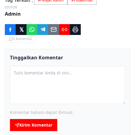
Tag Terkait :
#
Pelajar Kaltim
#
Puskesmas
EDITOR
Admin
0
komentar
Tinggalkan Komentar
Komentar belum dapat dimuat.
Kirim Komentar