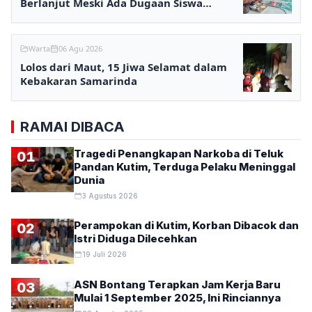
Berlanjut Meski Ada Dugaan Siswa
Keracunan
Warta
06 Agu 2026
Lolos dari Maut, 15 Jiwa Selamat dalam
Kebakaran Samarinda
RAMAI DIBACA
Tragedi Penangkapan Narkoba di Teluk
01
Pandan Kutim, Terduga Pelaku Meninggal
Dunia
3 Agustus 2026
Perampokan di Kutim, Korban Dibacok dan
02
Istri Diduga Dilecehkan
19 Juli 2026
ASN Bontang Terapkan Jam Kerja Baru
03
Mulai 1 September 2025, Ini Rinciannya