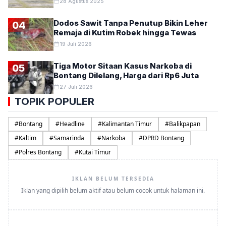
28 Agustus 2025
Dodos Sawit Tanpa Penutup Bikin Leher
04
Remaja di Kutim Robek hingga Tewas
19 Juli 2026
Tiga Motor Sitaan Kasus Narkoba di
05
Bontang Dilelang, Harga dari Rp6 Juta
27 Juli 2026
TOPIK POPULER
#
Bontang
#
Headline
#
Kalimantan Timur
#
Balikpapan
#
Kaltim
#
Samarinda
#
Narkoba
#
DPRD Bontang
#
Polres Bontang
#
Kutai Timur
IKLAN BELUM TERSEDIA
Iklan yang dipilih belum aktif atau belum cocok untuk halaman ini.