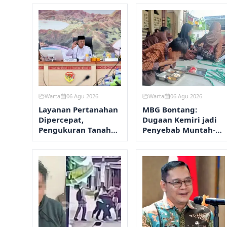
Warta
06 Agu 2026
Warta
06 Agu 2026
Layanan Pertanahan
MBG Bontang:
Dipercepat,
Dugaan Kemiri jadi
Pengukuran Tanah
Penyebab Muntah-
Maksimal 12 Hari
Diare, Hasil Lab
Ditunggu