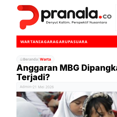
WARTA
NIAGA
RAGA
RUPA
SUARA
Beranda
|
Warta
Anggaran MBG Dipangkas
Terjadi?
Admin
•
21 Mei 2026