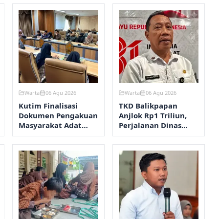
Warta
06 Agu 2026
Warta
06 Agu 2026
Kutim Finalisasi
TKD Balikpapan
Dokumen Pengakuan
Anjlok Rp1 Triliun,
Masyarakat Adat
Perjalanan Dinas
Wehea
Dipangkas