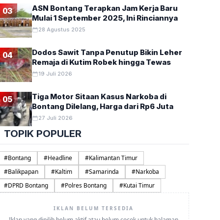
ASN Bontang Terapkan Jam Kerja Baru
03
Mulai 1 September 2025, Ini Rinciannya
28 Agustus 2025
Dodos Sawit Tanpa Penutup Bikin Leher
04
Remaja di Kutim Robek hingga Tewas
19 Juli 2026
Tiga Motor Sitaan Kasus Narkoba di
05
Bontang Dilelang, Harga dari Rp6 Juta
27 Juli 2026
TOPIK POPULER
#
Bontang
#
Headline
#
Kalimantan Timur
#
Balikpapan
#
Kaltim
#
Samarinda
#
Narkoba
#
DPRD Bontang
#
Polres Bontang
#
Kutai Timur
IKLAN BELUM TERSEDIA
Iklan yang dipilih belum aktif atau belum cocok untuk halaman