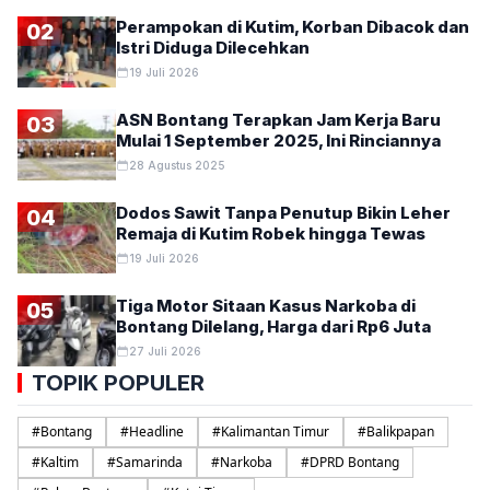
Perampokan di Kutim, Korban Dibacok dan
02
Istri Diduga Dilecehkan
19 Juli 2026
ASN Bontang Terapkan Jam Kerja Baru
03
Mulai 1 September 2025, Ini Rinciannya
28 Agustus 2025
Dodos Sawit Tanpa Penutup Bikin Leher
04
Remaja di Kutim Robek hingga Tewas
19 Juli 2026
Tiga Motor Sitaan Kasus Narkoba di
05
Bontang Dilelang, Harga dari Rp6 Juta
27 Juli 2026
TOPIK POPULER
#
Bontang
#
Headline
#
Kalimantan Timur
#
Balikpapan
#
Kaltim
#
Samarinda
#
Narkoba
#
DPRD Bontang