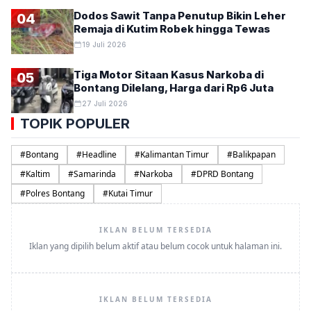
Dodos Sawit Tanpa Penutup Bikin Leher
04
Remaja di Kutim Robek hingga Tewas
19 Juli 2026
Tiga Motor Sitaan Kasus Narkoba di
05
Bontang Dilelang, Harga dari Rp6 Juta
27 Juli 2026
TOPIK POPULER
#
Bontang
#
Headline
#
Kalimantan Timur
#
Balikpapan
#
Kaltim
#
Samarinda
#
Narkoba
#
DPRD Bontang
#
Polres Bontang
#
Kutai Timur
IKLAN BELUM TERSEDIA
Iklan yang dipilih belum aktif atau belum cocok untuk halaman ini.
IKLAN BELUM TERSEDIA