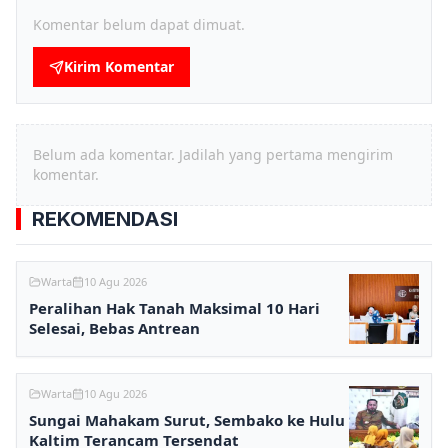
Komentar belum dapat dimuat.
Kirim Komentar
Belum ada komentar. Jadilah yang pertama mengirim
komentar.
REKOMENDASI
Warta
10 Agu 2026
Peralihan Hak Tanah Maksimal 10 Hari
Selesai, Bebas Antrean
Warta
10 Agu 2026
Sungai Mahakam Surut, Sembako ke Hulu
Kaltim Terancam Tersendat