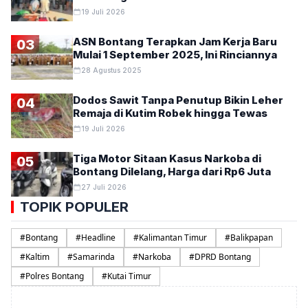
19 Juli 2026
ASN Bontang Terapkan Jam Kerja Baru
03
Mulai 1 September 2025, Ini Rinciannya
28 Agustus 2025
Dodos Sawit Tanpa Penutup Bikin Leher
04
Remaja di Kutim Robek hingga Tewas
19 Juli 2026
Tiga Motor Sitaan Kasus Narkoba di
05
Bontang Dilelang, Harga dari Rp6 Juta
27 Juli 2026
TOPIK POPULER
#
Bontang
#
Headline
#
Kalimantan Timur
#
Balikpapan
#
Kaltim
#
Samarinda
#
Narkoba
#
DPRD Bontang
#
Polres Bontang
#
Kutai Timur