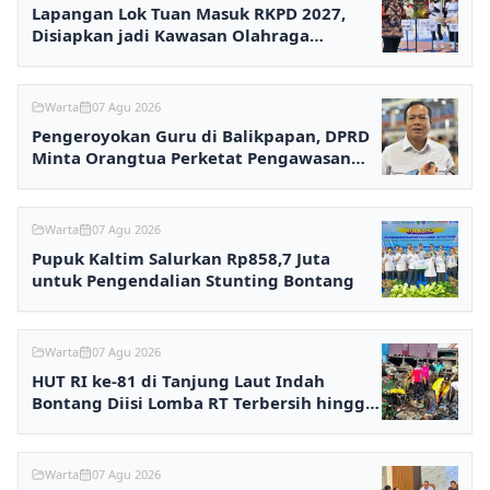
Lapangan Lok Tuan Masuk RKPD 2027,
Disiapkan jadi Kawasan Olahraga
Terpadu
Warta
07 Agu 2026
Pengeroyokan Guru di Balikpapan, DPRD
Minta Orangtua Perketat Pengawasan
Anak
Warta
07 Agu 2026
Pupuk Kaltim Salurkan Rp858,7 Juta
untuk Pengendalian Stunting Bontang
Warta
07 Agu 2026
HUT RI ke-81 di Tanjung Laut Indah
Bontang Diisi Lomba RT Terbersih hingga
Fashion Show
Warta
07 Agu 2026